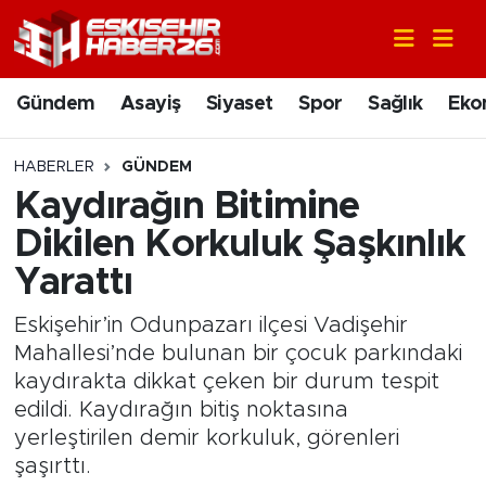
Gündem
Nöbetçi Eczaneler
Gündem
Asayiş
Siyaset
Spor
Sağlık
Eko
Asayiş
Hava Durumu
HABERLER
GÜNDEM
Siyaset
Trafik Durumu
Kaydırağın Bitimine
Dikilen Korkuluk Şaşkınlık
Spor
Süper Lig Puan Durumu ve Fikstür
Yarattı
Sağlık
Tüm Manşetler
Eskişehir’in Odunpazarı ilçesi Vadişehir
Mahallesi’nde bulunan bir çocuk parkındaki
Ekonomi
Son Dakika Haberleri
kaydırakta dikkat çeken bir durum tespit
edildi. Kaydırağın bitiş noktasına
Eğitim
Haber Arşivi
yerleştirilen demir korkuluk, görenleri
şaşırttı.
Sanat