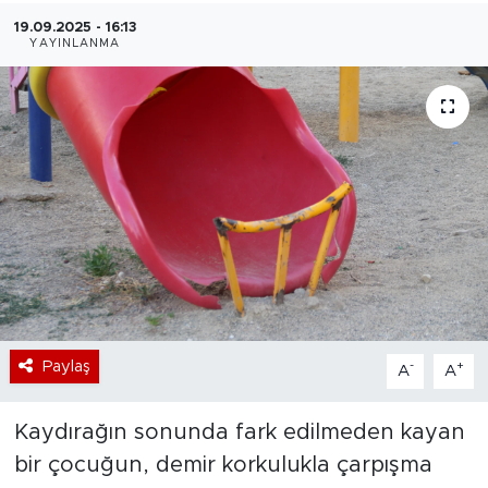
19.09.2025 - 16:13
Bölge
YAYINLANMA
Teknoloji
Magazin
Dünya
Sektör
Paylaş
-
+
A
A
Kaydırağın sonunda fark edilmeden kayan
bir çocuğun, demir korkulukla çarpışma