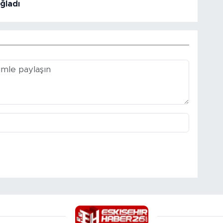
ğladı