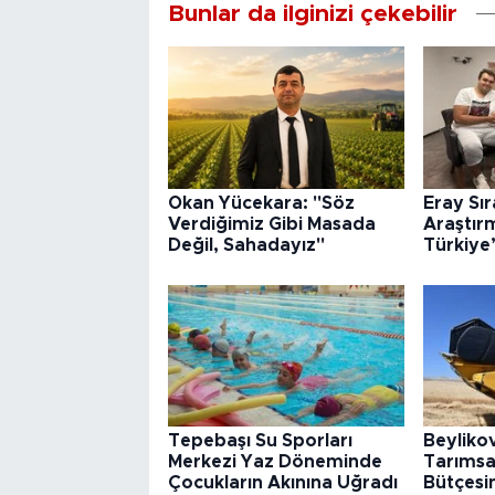
Bunlar da ilginizi çekebilir
Okan Yücekara: "Söz
Eray Sı
Verdiğimiz Gibi Masada
Araştır
Değil, Sahadayız"
Türkiye
Tepebaşı Su Sporları
Beyliko
Merkezi Yaz Döneminde
Tarımsa
Çocukların Akınına Uğradı
Bütçesin