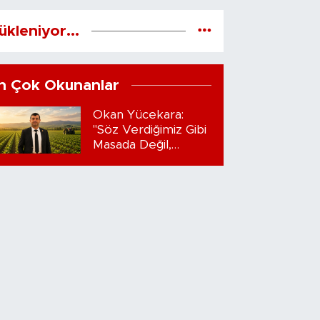
ükleniyor...
n Çok Okunanlar
Okan Yücekara:
"Söz Verdiğimiz Gibi
Masada Değil,
Sahadayız"