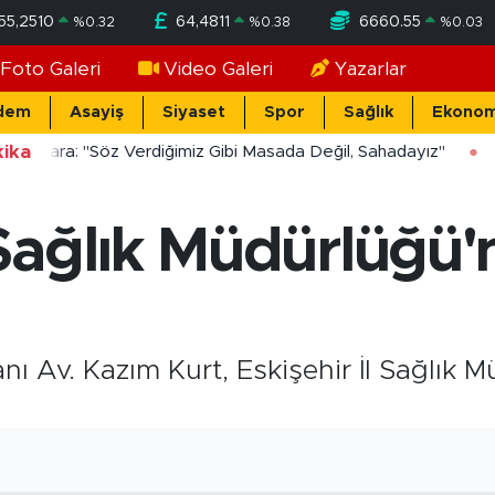
55,2510
64,4811
6660.55
%
0.32
%
0.38
%
0.03
Foto Galeri
Video Galeri
Yazarlar
dem
Asayiş
Siyaset
Spor
Sağlık
Ekonom
ika
ücekara: "Söz Verdiğimiz Gibi Masada Değil, Sahadayız"
Sağlık Müdürlüğü'n
ı Av. Kazım Kurt, Eskişehir İl Sağlık 