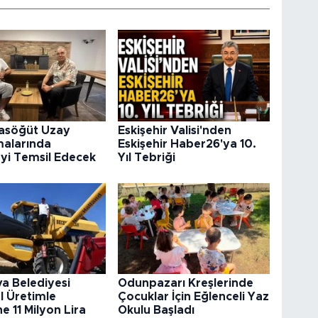
rasöğüt Uzay
Eskişehir Valisi'nden
malarında
Eskişehir Haber26'ya 10.
’yi Temsil Edecek
Yıl Tebriği
va Belediyesi
Odunpazarı Kreşlerinde
l Üretimle
Çocuklar İçin Eğlenceli Yaz
e 11 Milyon Lira
Okulu Başladı