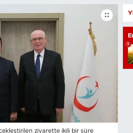
Y
E
1
eştirilen ziyarette ikili bir süre