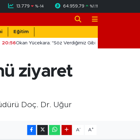
13.779
64.959,79
%
-14
%
1.11
i
Eğitim
20:56
Okan Yücekara: "Söz Verdiğimiz Gibi Masada Değil, Saha
ü ziyaret
Müdürü Doç. Dr. Uğur
-
+
A
A