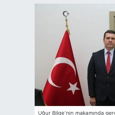
Bölge
Teknoloji
Magazin
Dünya
Sektör
Uğur Bilge’nin makamında gerçekl