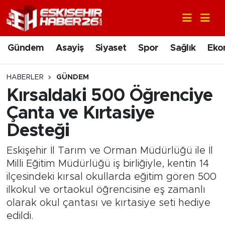
Gündem
Nöbetçi Eczaneler
Gündem
Asayiş
Siyaset
Spor
Sağlık
Eko
Asayiş
Hava Durumu
HABERLER
GÜNDEM
Siyaset
Trafik Durumu
Kırsaldaki 500 Öğrenciye
Çanta ve Kırtasiye
Spor
Süper Lig Puan Durumu ve Fikstür
Desteği
Sağlık
Tüm Manşetler
Eskişehir İl Tarım ve Orman Müdürlüğü ile İl
Milli Eğitim Müdürlüğü iş birliğiyle, kentin 14
Ekonomi
Son Dakika Haberleri
ilçesindeki kırsal okullarda eğitim gören 500
ilkokul ve ortaokul öğrencisine eş zamanlı
Eğitim
Haber Arşivi
olarak okul çantası ve kırtasiye seti hediye
edildi.
Sanat