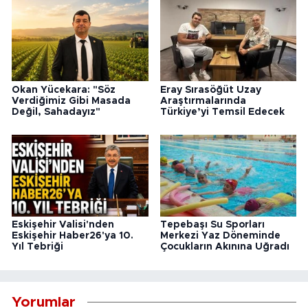
Okan Yücekara: "Söz
Eray Sırasöğüt Uzay
Verdiğimiz Gibi Masada
Araştırmalarında
Değil, Sahadayız"
Türkiye’yi Temsil Edecek
Eskişehir Valisi'nden
Tepebaşı Su Sporları
Eskişehir Haber26'ya 10.
Merkezi Yaz Döneminde
Yıl Tebriği
Çocukların Akınına Uğradı
Yorumlar