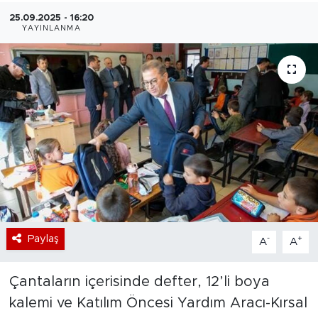
25.09.2025 - 16:20
Bölge
YAYINLANMA
Teknoloji
Magazin
Dünya
Sektör
Paylaş
-
+
A
A
Çantaların içerisinde defter, 12’li boya
kalemi ve Katılım Öncesi Yardım Aracı-Kırsal