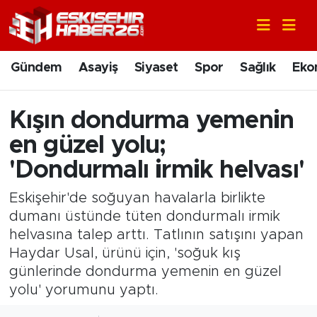
Gündem
Nöbetçi Eczaneler
Gündem
Asayiş
Siyaset
Spor
Sağlık
Eko
Asayiş
Hava Durumu
Kışın dondurma yemenin
Siyaset
Trafik Durumu
en güzel yolu;
Spor
Süper Lig Puan Durumu ve Fikstür
'Dondurmalı irmik helvası'
Eskişehir'de soğuyan havalarla birlikte
Sağlık
Tüm Manşetler
dumanı üstünde tüten dondurmalı irmik
helvasına talep arttı. Tatlının satışını yapan
Ekonomi
Son Dakika Haberleri
Haydar Usal, ürünü için, 'soğuk kış
Eğitim
Haber Arşivi
günlerinde dondurma yemenin en güzel
yolu' yorumunu yaptı.
Sanat