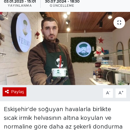
03.01.2023 - 15:01
30.07.2024 - 18:30
YAYINLANMA
GÜNCELLEME
Bölge
Teknoloji
Magazin
Dünya
Sektör
Paylaş
-
+
A
A
Eskişehir'de soğuyan havalarla birlikte
sıcak irmik helvasının altına koyulan ve
normaline göre daha az şekerli dondurma