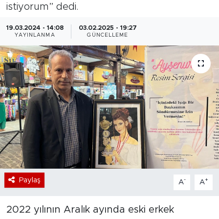
istiyorum” dedi.
Bölge
19.03.2024 - 14:08
03.02.2025 - 19:27
YAYINLANMA
GÜNCELLEME
Teknoloji
Magazin
Dünya
Sektör
Paylaş
-
+
A
A
2022 yılının Aralık ayında eski erkek