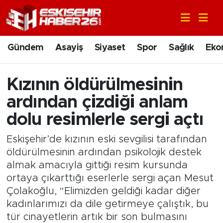
Gündem
Nöbetçi Eczaneler
Gündem
Asayiş
Siyaset
Spor
Sağlık
Eko
Asayiş
Hava Durumu
Kızının öldürülmesinin
Siyaset
Trafik Durumu
ardından çizdiği anlam
Spor
Süper Lig Puan Durumu ve Fikstür
dolu resimlerle sergi açtı
Eskişehir’de kızının eski sevgilisi tarafından
Sağlık
Tüm Manşetler
öldürülmesinin ardından psikolojik destek
almak amacıyla gittiği resim kursunda
Ekonomi
Son Dakika Haberleri
ortaya çıkarttığı eserlerle sergi açan Mesut
Eğitim
Haber Arşivi
Çolakoğlu, “Elimizden geldiği kadar diğer
kadınlarımızı da dile getirmeye çalıştık, bu
Sanat
tür cinayetlerin artık bir son bulmasını