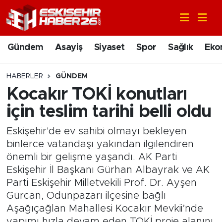
Gündem
Nöbetçi Eczaneler
Gündem
Asayiş
Siyaset
Spor
Sağlık
Eko
Asayiş
Hava Durumu
HABERLER
GÜNDEM
Siyaset
Trafik Durumu
Kocakır TOKİ konutları
için teslim tarihi belli oldu
Spor
Süper Lig Puan Durumu ve Fikstür
Eskişehir'de ev sahibi olmayı bekleyen
Sağlık
Tüm Manşetler
binlerce vatandaşı yakından ilgilendiren
önemli bir gelişme yaşandı. AK Parti
Ekonomi
Son Dakika Haberleri
Eskişehir İl Başkanı Gürhan Albayrak ve AK
Parti Eskişehir Milletvekili Prof. Dr. Ayşen
Eğitim
Haber Arşivi
Gürcan, Odunpazarı ilçesine bağlı
Aşağıçağlan Mahallesi Kocakır Mevkii’nde
Sanat
yapımı hızla devam eden TOKİ proje alanını