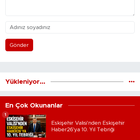
Gönder
Yükleniyor...
En Çok Okunanlar
1
Eskişehir Valisi'nden Eskişehir
Haber26'ya 10. Yıl Tebriği