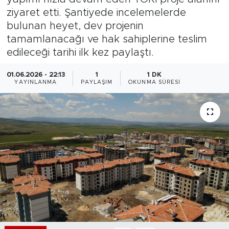
ziyaret etti. Şantiyede incelemelerde
Bölge
bulunan heyet, dev projenin
tamamlanacağı ve hak sahiplerine teslim
Teknoloji
edileceği tarihi ilk kez paylaştı.
Magazin
01.06.2026 - 22:13
1
1 DK
YAYINLANMA
PAYLAŞIM
OKUNMA SÜRESI
Dünya
Sektör