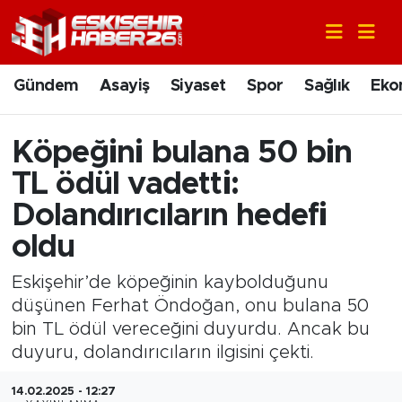
Gündem
Nöbetçi Eczaneler
Gündem
Asayiş
Siyaset
Spor
Sağlık
Eko
Asayiş
Hava Durumu
Köpeğini bulana 50 bin
Siyaset
Trafik Durumu
TL ödül vadetti:
Spor
Süper Lig Puan Durumu ve Fikstür
Dolandırıcıların hedefi
oldu
Sağlık
Tüm Manşetler
Eskişehir’de köpeğinin kaybolduğunu
Ekonomi
Son Dakika Haberleri
düşünen Ferhat Öndoğan, onu bulana 50
bin TL ödül vereceğini duyurdu. Ancak bu
Eğitim
Haber Arşivi
duyuru, dolandırıcıların ilgisini çekti.
Sanat
14.02.2025 - 12:27