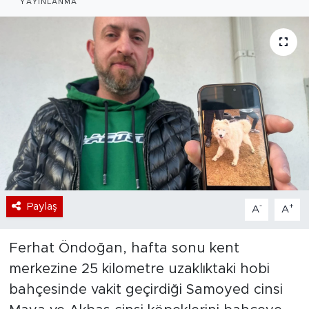
YAYINLANMA
Bölge
Teknoloji
Magazin
Dünya
Sektör
Paylaş
-
+
A
A
Ferhat Öndoğan, hafta sonu kent
merkezine 25 kilometre uzaklıktaki hobi
bahçesinde vakit geçirdiği Samoyed cinsi