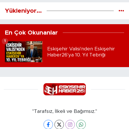
Yükleniyor...
En Çok Okunanlar
1
Eskişehir Valisi'nden Eskişehir
Haber26'ya 10. Yıl Tebriği
"Tarafsız, İlkeli ve Bağımsız."