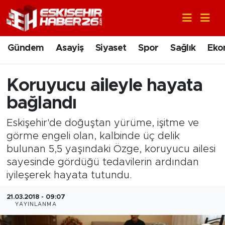
Gündem
Nöbetçi Eczaneler
Gündem
Asayiş
Siyaset
Spor
Sağlık
Eko
Asayiş
Hava Durumu
Koruyucu aileyle hayata
Siyaset
Trafik Durumu
bağlandı
Spor
Süper Lig Puan Durumu ve Fikstür
Eskişehir'de doğuştan yürüme, işitme ve
görme engeli olan, kalbinde üç delik
Sağlık
Tüm Manşetler
bulunan 5,5 yaşındaki Özge, koruyucu ailesi
sayesinde gördüğü tedavilerin ardından
Ekonomi
Son Dakika Haberleri
iyileşerek hayata tutundu.
Eğitim
Haber Arşivi
21.03.2018 - 09:07
YAYINLANMA
Sanat