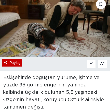
Bölge
Teknoloji
Magazin
Dünya
Sektör
Paylaş
-
+
A
A
Eskişehir'de doğuştan yürüme, işitme ve
yüzde 95 görme engelinin yanında
kalbinde üç delik bulunan 5,5 yaşındaki
Özge'nin hayatı, koruyucu Öztürk ailesiyle
tamamen değişti.