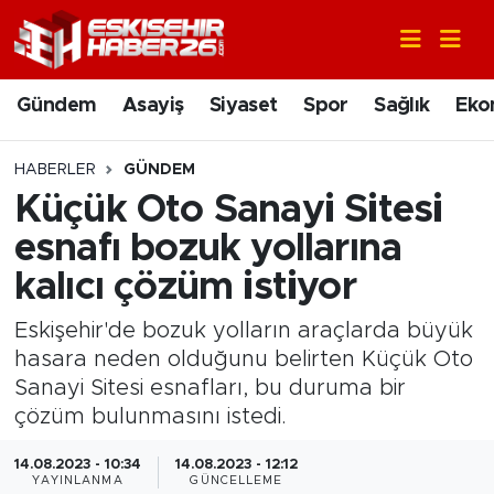
Gündem
Nöbetçi Eczaneler
Gündem
Asayiş
Siyaset
Spor
Sağlık
Eko
Asayiş
Hava Durumu
HABERLER
GÜNDEM
Siyaset
Trafik Durumu
Küçük Oto Sanayi Sitesi
esnafı bozuk yollarına
Spor
Süper Lig Puan Durumu ve Fikstür
kalıcı çözüm istiyor
Sağlık
Tüm Manşetler
Eskişehir'de bozuk yolların araçlarda büyük
hasara neden olduğunu belirten Küçük Oto
Ekonomi
Son Dakika Haberleri
Sanayi Sitesi esnafları, bu duruma bir
çözüm bulunmasını istedi.
Eğitim
Haber Arşivi
14.08.2023 - 10:34
14.08.2023 - 12:12
Sanat
YAYINLANMA
GÜNCELLEME