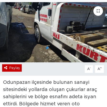
Bölge
Teknoloji
Magazin
Dünya
Sektör
Paylaş
-
+
A
A
Odunpazarı ilçesinde bulunan sanayi
sitesindeki yollarda oluşan çukurlar araç
sahiplerini ve bölge esnafını adeta isyan
ettirdi. Bölgede hizmet veren oto