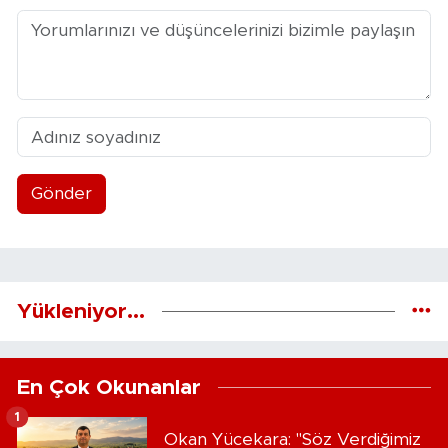
Gönder
Yükleniyor...
En Çok Okunanlar
1
Okan Yücekara: "Söz Verdiğimiz