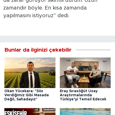
da zarar görüyor sıkıntılı durum. Uzun
zamandır böyle. En kısa zamanda
yapılmasını istiyoruz” dedi.
Bunlar da ilginizi çekebilir
Okan Yücekara: "Söz
Eray Sırasöğüt Uzay
Verdiğimiz Gibi Masada
Araştırmalarında
Değil, Sahadayız"
Türkiye’yi Temsil Edecek