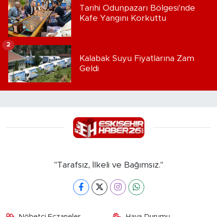
Tarihi Odunpazarı Bölgesi'nde
Kafe Yangını Korkuttu
2
Kalabak Suyu Fiyatlarına Zam
Geldi
"Tarafsız, İlkeli ve Bağımsız."
Nöbetçi Eczaneler
Hava Durumu