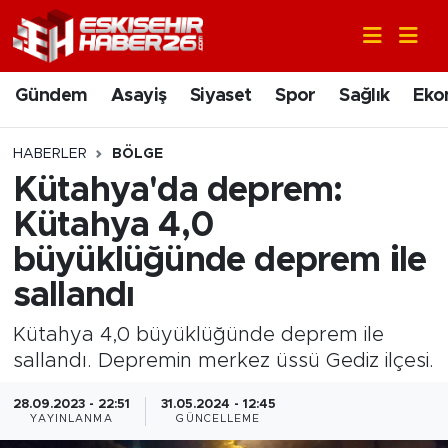
Gündem
Nöbetçi Eczaneler
Gündem
Asayiş
Siyaset
Spor
Sağlık
Eko
Asayiş
Hava Durumu
HABERLER
BÖLGE
Siyaset
Trafik Durumu
Kütahya'da deprem:
Kütahya 4,0
Spor
Süper Lig Puan Durumu ve Fikstür
büyüklüğünde deprem ile
Sağlık
Tüm Manşetler
sallandı
Ekonomi
Son Dakika Haberleri
Kütahya 4,0 büyüklüğünde deprem ile
sallandı. Depremin merkez üssü Gediz ilçesi.
Eğitim
Haber Arşivi
28.09.2023 - 22:51
31.05.2024 - 12:45
YAYINLANMA
GÜNCELLEME
Sanat