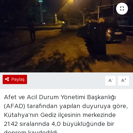
Bölge
Teknoloji
Magazin
Dünya
Sektör
Paylaş
-
+
A
A
Afet ve Acil Durum Yönetimi Başkanlığı
(AFAD) tarafından yapılan duyuruya göre,
Kütahya'nın Gediz ilçesinin merkezinde
21:42 sıralarında 4,0 büyüklüğünde bir
deprem kaydedildi.