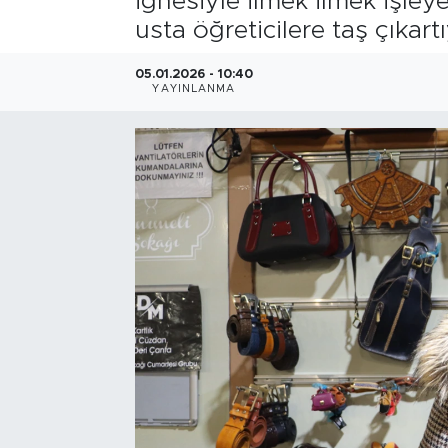
iğnesiyle ilmek ilmek işle
usta öğreticilere taş çıkart
Bölge
05.01.2026 - 10:40
Teknoloji
YAYINLANMA
Magazin
Dünya
Sektör