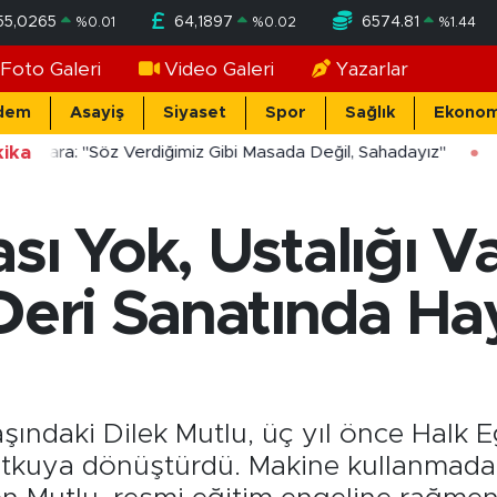
55,0265
64,1897
6574.81
%
0.01
%
0.02
%
1.44
Foto Galeri
Video Galeri
Yazarlar
dem
Asayiş
Siyaset
Spor
Sağlık
Ekonom
ika
ücekara: "Söz Verdiğimiz Gibi Masada Değil, Sahadayız"
ı Yok, Ustalığı Var
 Deri Sanatında Ha
şındaki Dilek Mutlu, üç yıl önce Halk E
tutkuya dönüştürdü. Makine kullanmadan