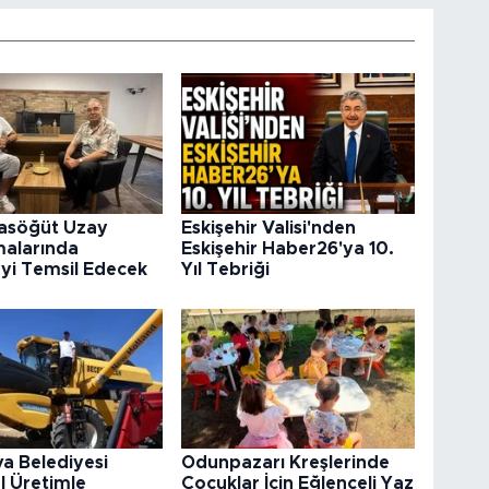
rasöğüt Uzay
Eskişehir Valisi'nden
malarında
Eskişehir Haber26'ya 10.
’yi Temsil Edecek
Yıl Tebriği
va Belediyesi
Odunpazarı Kreşlerinde
l Üretimle
Çocuklar İçin Eğlenceli Yaz