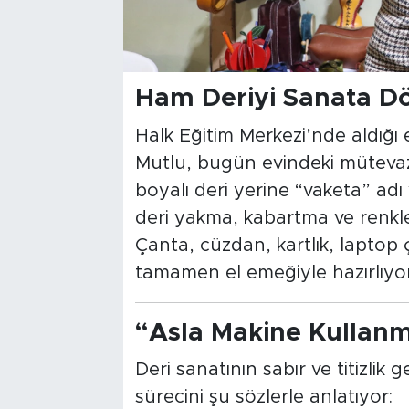
Ham Deriyi Sanata D
Halk Eğitim Merkezi’nde aldığı 
Mutlu, bugün evindeki mütevazı
boyalı deri yerine “vaketa” adı
deri yakma, kabartma ve renkle
Çanta, cüzdan, kartlık, laptop ç
tamamen el emeğiyle hazırlıyor
“Asla Makine Kullan
Deri sanatının sabır ve titizlik
sürecini şu sözlerle anlatıyor: