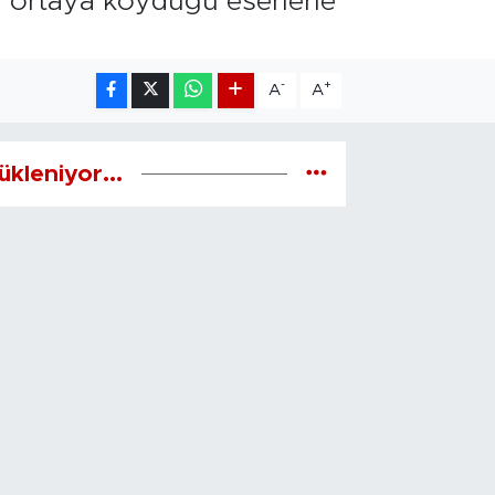
n ortaya koyduğu eserlerle
-
+
A
A
ükleniyor...