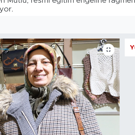
yen Mutlu, resmi eğitim engeline rağme
ıyor.
Y