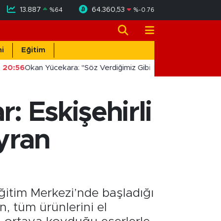
13.887
64.360,53
%
64
%
-0.76
i
Eğitim
20:56
Okan Yücekara: "Söz Verdiğimiz Gibi Masada Değil, Saha
: Eskişehirli
yran
ğitim Merkezi’nde başladığı
, tüm ürünlerini el