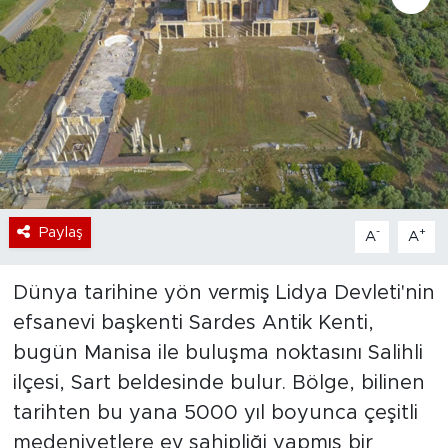
Bölge
Teknoloji
Magazin
Dünya
Paylaş
-
+
A
A
Sektör
Dünya tarihine yön vermiş Lidya Devleti'nin
efsanevi başkenti Sardes Antik Kenti,
bugün Manisa ile buluşma noktasını Salihli
ilçesi, Sart beldesinde bulur. Bölge, bilinen
tarihten bu yana 5000 yıl boyunca çeşitli
medeniyetlere ev sahipliği yapmış bir