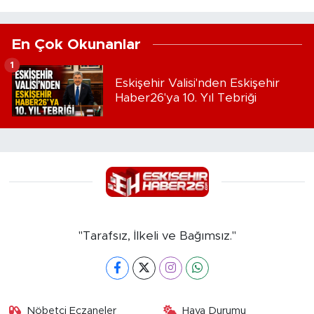
En Çok Okunanlar
1
Eskişehir Valisi'nden Eskişehir
Haber26'ya 10. Yıl Tebriği
"Tarafsız, İlkeli ve Bağımsız."
Nöbetçi Eczaneler
Hava Durumu