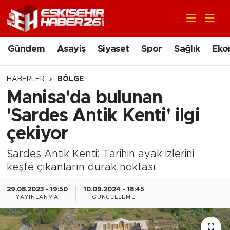
Gündem
Nöbetçi Eczaneler
Gündem
Asayiş
Siyaset
Spor
Sağlık
Eko
Asayiş
Hava Durumu
HABERLER
BÖLGE
Siyaset
Trafik Durumu
Manisa'da bulunan
'Sardes Antik Kenti' ilgi
Spor
Süper Lig Puan Durumu ve Fikstür
çekiyor
Sağlık
Tüm Manşetler
Sardes Antik Kenti: Tarihin ayak izlerini
keşfe çıkanların durak noktası.
Ekonomi
Son Dakika Haberleri
29.08.2023 - 19:50
10.09.2024 - 18:45
Eğitim
Haber Arşivi
YAYINLANMA
GÜNCELLEME
Sanat