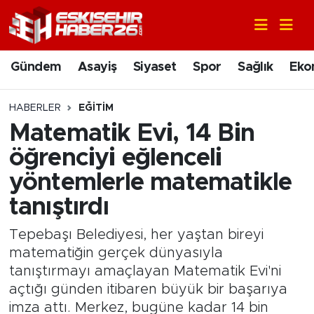
Gündem
Nöbetçi Eczaneler
Gündem
Asayiş
Siyaset
Spor
Sağlık
Eko
Asayiş
Hava Durumu
HABERLER
EĞITIM
Siyaset
Trafik Durumu
Matematik Evi, 14 Bin
öğrenciyi eğlenceli
Spor
Süper Lig Puan Durumu ve Fikstür
yöntemlerle matematikle
Sağlık
Tüm Manşetler
tanıştırdı
Ekonomi
Son Dakika Haberleri
Tepebaşı Belediyesi, her yaştan bireyi
matematiğin gerçek dünyasıyla
Eğitim
Haber Arşivi
tanıştırmayı amaçlayan Matematik Evi'ni
açtığı günden itibaren büyük bir başarıya
Sanat
imza attı. Merkez, bugüne kadar 14 bin