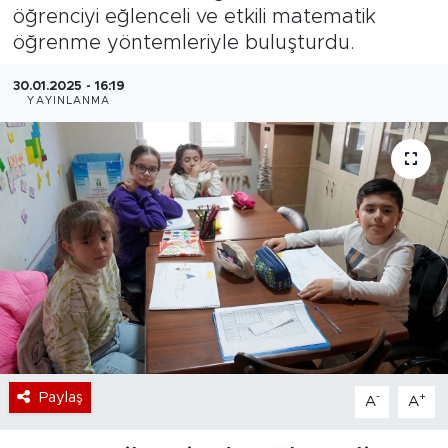
öğrenciyi eğlenceli ve etkili matematik
Bölge
öğrenme yöntemleriyle buluşturdu.
Teknoloji
30.01.2025 - 16:19
YAYINLANMA
Magazin
Dünya
Sektör
Paylaş
-
+
A
A