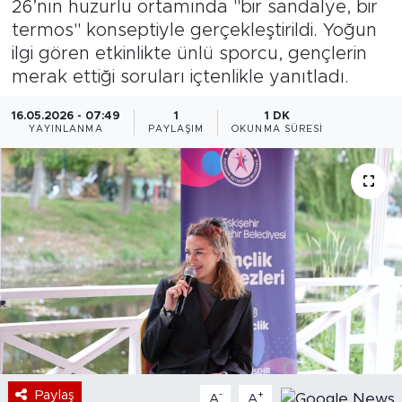
26’nın huzurlu ortamında "bir sandalye, bir
termos" konseptiyle gerçekleştirildi. Yoğun
Bölge
ilgi gören etkinlikte ünlü sporcu, gençlerin
merak ettiği soruları içtenlikle yanıtladı.
Teknoloji
16.05.2026 - 07:49
1
1 DK
Magazin
YAYINLANMA
PAYLAŞIM
OKUNMA SÜRESI
Dünya
Sektör
Paylaş
-
+
A
A