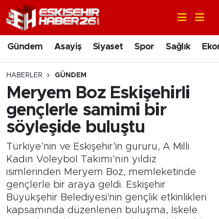
Gündem
Nöbetçi Eczaneler
Gündem
Asayiş
Siyaset
Spor
Sağlık
Eko
Asayiş
Hava Durumu
HABERLER
GÜNDEM
Siyaset
Trafik Durumu
Meryem Boz Eskişehirli
gençlerle samimi bir
Spor
Süper Lig Puan Durumu ve Fikstür
söyleşide buluştu
Sağlık
Tüm Manşetler
Türkiye’nin ve Eskişehir’in gururu, A Milli
Kadın Voleybol Takımı’nın yıldız
Ekonomi
Son Dakika Haberleri
isimlerinden Meryem Boz, memleketinde
gençlerle bir araya geldi. Eskişehir
Eğitim
Haber Arşivi
Büyükşehir Belediyesi'nin gençlik etkinlikleri
kapsamında düzenlenen buluşma, İskele
Sanat