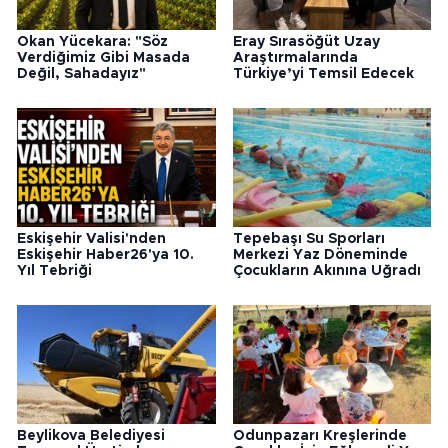
Okan Yücekara: "Söz
Eray Sırasöğüt Uzay
Verdiğimiz Gibi Masada
Araştırmalarında
Değil, Sahadayız"
Türkiye’yi Temsil Edecek
Eskişehir Valisi'nden
Tepebaşı Su Sporları
Eskişehir Haber26'ya 10.
Merkezi Yaz Döneminde
Yıl Tebriği
Çocukların Akınına Uğradı
Beylikova Belediyesi
Odunpazarı Kreşlerinde