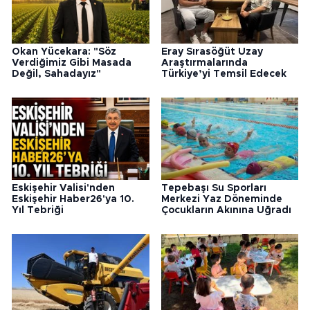
Okan Yücekara: "Söz
Eray Sırasöğüt Uzay
Verdiğimiz Gibi Masada
Araştırmalarında
Değil, Sahadayız"
Türkiye’yi Temsil Edecek
Eskişehir Valisi'nden
Tepebaşı Su Sporları
Eskişehir Haber26'ya 10.
Merkezi Yaz Döneminde
Yıl Tebriği
Çocukların Akınına Uğradı