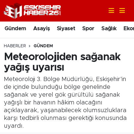
Gündem
Nöbetçi Eczaneler
Gündem
Asayiş
Siyaset
Spor
Sağlık
Eko
Asayiş
Hava Durumu
HABERLER
GÜNDEM
Siyaset
Trafik Durumu
Meteorolojiden sağanak
yağış uyarısı
Spor
Süper Lig Puan Durumu ve Fikstür
Meteoroloji 3. Bölge Müdürlüğü, Eskişehir’in
Sağlık
Tüm Manşetler
de içinde bulunduğu bölge genelinde
sağanak ve yerel gök gürültülü sağanak
Ekonomi
Son Dakika Haberleri
yağışlı bir havanın hâkim olacağını
açıklayarak, yaşanabilecek olumsuzluklara
Eğitim
Haber Arşivi
karşı tedbirli olunması gerektiği konusunda
uyardı.
Sanat