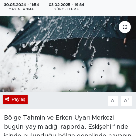
30.05.2024 - 11:54
03.02.2025 - 19:34
YAYINLANMA
GÜNCELLEME
Bölge
Teknoloji
Magazin
Dünya
Sektör
Paylaş
-
+
A
A
Bölge Tahmin ve Erken Uyarı Merkezi
bugün yayımladığı raporda, Eskişehir’inde
içinde bulunduğu bölge genelinde havanın