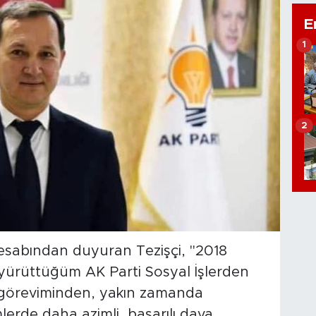
E
1
2
hesabından duyuran Tezişçi, "2018
yürüttüğüm AK Parti Sosyal İşlerden
ı göreviminden, yakın zamanda
lerde daha azimli, başarılı dava