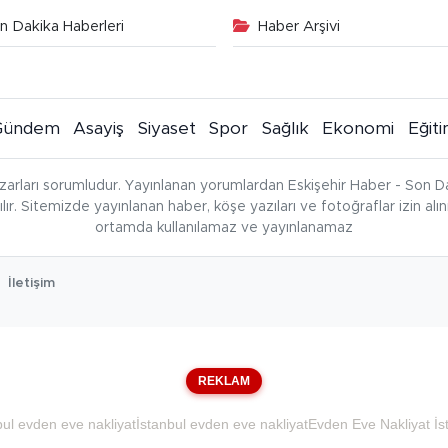
n Dakika Haberleri
Haber Arşivi
Gündem
Asayiş
Siyaset
Spor
Sağlık
Ekonomi
Eğit
zarları sorumludur. Yayınlanan yorumlardan Eskişehir Haber - Son Da
çılır. Sitemizde yayınlanan haber, köşe yazıları ve fotoğraflar izin al
ortamda kullanılamaz ve yayınlanamaz
İletişim
REKLAM
bul evden eve nakliyat
İstanbul evden eve nakliyat
Evden Eve Nakliyat İs