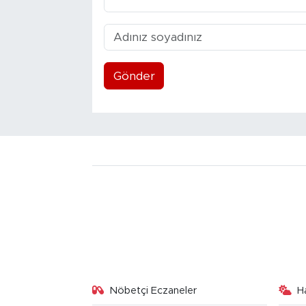
Gönder
Nöbetçi Eczaneler
H