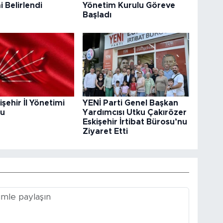
 Belirlendi
Yönetim Kurulu Göreve
Başladı
şehir İl Yönetimi
YENİ Parti Genel Başkan
du
Yardımcısı Utku Çakırözer
Eskişehir İrtibat Bürosu’nu
Ziyaret Etti