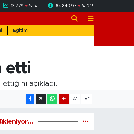
13.779
64.840,97
%
-14
%
-0.15
i
Eğitim
 etti
ettiğini açıkladı.
-
+
A
A
ükleniyor...