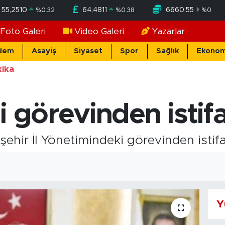
55,2510
64,4811
6660.55
%
0.32
%
0.38
%
0
Foto Galeri
Video Galeri
Yazarlar
dem
Asayiş
Siyaset
Spor
Sağlık
Ekonom
ika
 görevinden istifa
şehir İl Yönetimindeki görevinden istifa 
Y