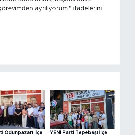
örevimden ayrılıyorum." ifadelerini
ti Odunpazarı İlçe
YENİ Parti Tepebaşı İlçe