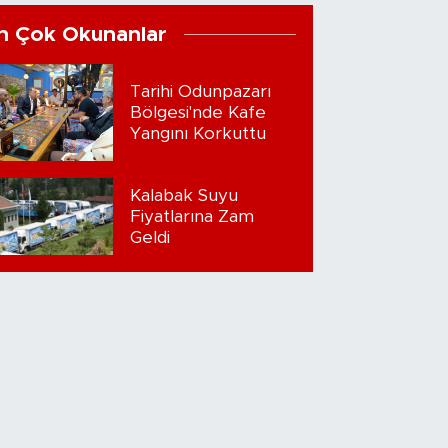
n Çok Okunanlar
Tarihi Odunpazarı
Bölgesi'nde Kafe
Yangını Korkuttu
Kalabak Suyu
Fiyatlarına Zam
Geldi