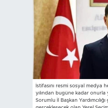
Bölge
Teknoloji
Magazin
Dünya
Sektör
İstifasını resmi sosyal medya 
yılından bugüne kadar onurla 
Sorumlu İl Başkan Yardımcılığ
gerçekleşecek olan Yerel Seçim