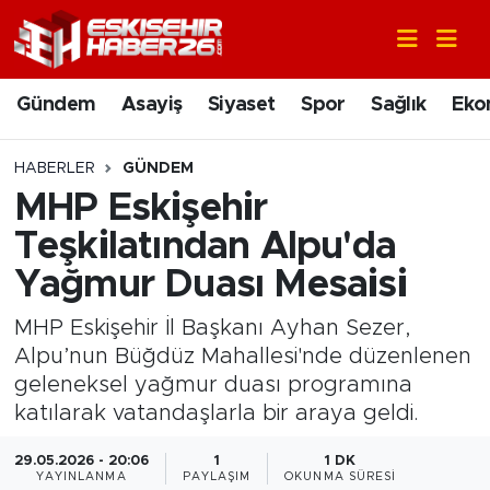
Gündem
Nöbetçi Eczaneler
Gündem
Asayiş
Siyaset
Spor
Sağlık
Eko
Asayiş
Hava Durumu
HABERLER
GÜNDEM
Siyaset
Trafik Durumu
MHP Eskişehir
Teşkilatından Alpu'da
Spor
Süper Lig Puan Durumu ve Fikstür
Yağmur Duası Mesaisi
Sağlık
Tüm Manşetler
MHP Eskişehir İl Başkanı Ayhan Sezer,
Alpu’nun Büğdüz Mahallesi'nde düzenlenen
Ekonomi
Son Dakika Haberleri
geleneksel yağmur duası programına
katılarak vatandaşlarla bir araya geldi.
Eğitim
Haber Arşivi
29.05.2026 - 20:06
1
1 DK
Sanat
YAYINLANMA
PAYLAŞIM
OKUNMA SÜRESI