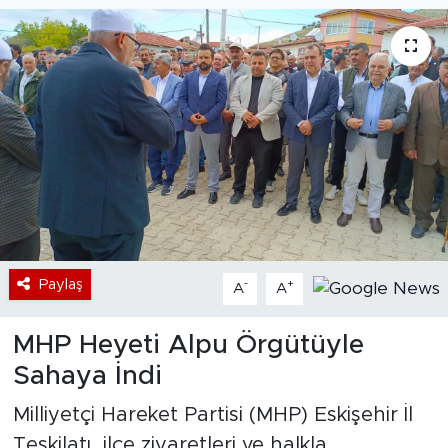
Bölge
Teknoloji
Magazin
Dünya
Sektör
Paylaş
-
+
A
A
MHP Heyeti Alpu Örgütüyle
Sahaya İndi
Milliyetçi Hareket Partisi (MHP) Eskişehir İl
Teşkilatı, ilçe ziyaretleri ve halkla