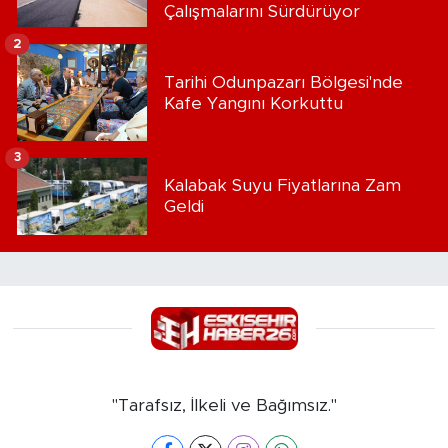
Çalışmalarını Sürdürüyor
2
Tarihi Odunpazarı Bölgesi'nde
Kafe Yangını Korkuttu
3
Kalabak Suyu Fiyatlarına Zam
Geldi
"Tarafsız, İlkeli ve Bağımsız."