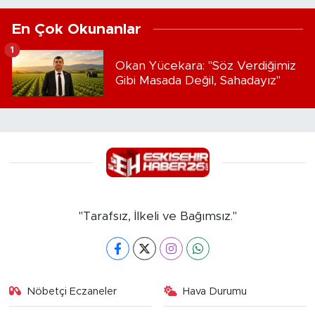
En Çok Okunanlar
1
Okan Yücekara: "Söz Verdiğimiz
Gibi Masada Değil, Sahadayız"
"Tarafsız, İlkeli ve Bağımsız."
Nöbetçi Eczaneler
Hava Durumu