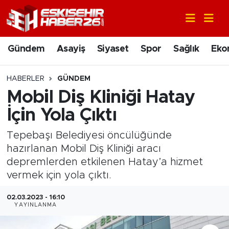
Gündem
Nöbetçi Eczaneler
Gündem
Asayiş
Siyaset
Spor
Sağlık
Eko
Asayiş
Hava Durumu
HABERLER
GÜNDEM
Siyaset
Trafik Durumu
Mobil Diş Kliniği Hatay
İçin Yola Çıktı
Spor
Süper Lig Puan Durumu ve Fikstür
Tepebaşı Belediyesi öncülüğünde
Sağlık
Tüm Manşetler
hazırlanan Mobil Diş Kliniği aracı
depremlerden etkilenen Hatay’a hizmet
Ekonomi
Son Dakika Haberleri
vermek için yola çıktı.
Eğitim
Haber Arşivi
02.03.2023 - 16:10
YAYINLANMA
Sanat