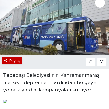
Bölge
Teknoloji
Magazin
Dünya
Sektör
Paylaş
-
+
A
A
Tepebaşı Belediyesi’nin Kahramanmaraş
merkezli depremlerin ardından bölgeye
yönelik yardım kampanyaları sürüyor.