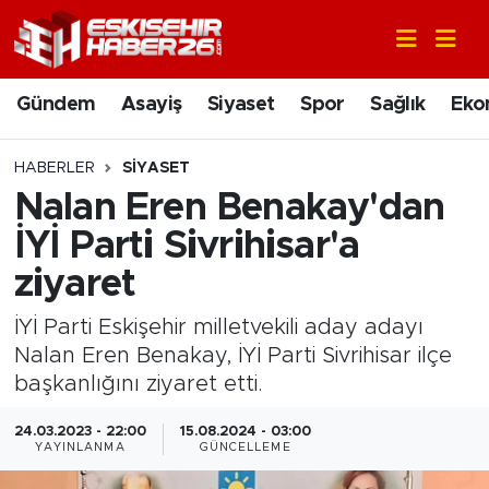
Gündem
Nöbetçi Eczaneler
Gündem
Asayiş
Siyaset
Spor
Sağlık
Eko
Asayiş
Hava Durumu
HABERLER
SIYASET
Siyaset
Trafik Durumu
Nalan Eren Benakay'dan
İYİ Parti Sivrihisar'a
Spor
Süper Lig Puan Durumu ve Fikstür
ziyaret
Sağlık
Tüm Manşetler
İYİ Parti Eskişehir milletvekili aday adayı
Nalan Eren Benakay, İYİ Parti Sivrihisar ilçe
Ekonomi
Son Dakika Haberleri
başkanlığını ziyaret etti.
Eğitim
Haber Arşivi
24.03.2023 - 22:00
15.08.2024 - 03:00
YAYINLANMA
GÜNCELLEME
Sanat