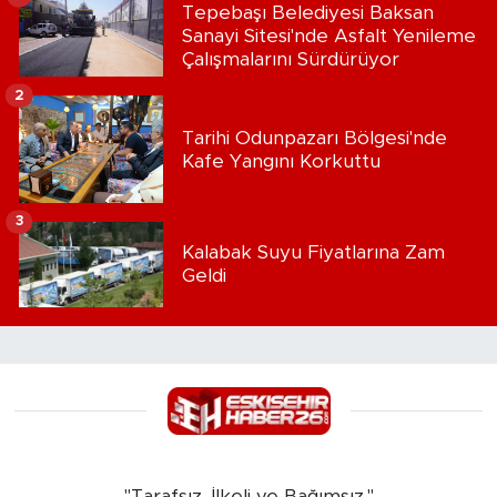
Tepebaşı Belediyesi Baksan
Sanayi Sitesi'nde Asfalt Yenileme
Çalışmalarını Sürdürüyor
2
Tarihi Odunpazarı Bölgesi'nde
Kafe Yangını Korkuttu
3
Kalabak Suyu Fiyatlarına Zam
Geldi
"Tarafsız, İlkeli ve Bağımsız."