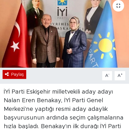
Bölge
Teknoloji
Magazin
Dünya
Sektör
Paylaş
-
+
A
A
İYİ Parti Eskişehir milletvekili aday adayı
Nalan Eren Benakay, İYİ Parti Genel
Merkezi'ne yaptığı resmi aday adaylık
başvurusunun ardında seçim çalışmalarına
hızla başladı. Benakay'ın ilk durağı İYİ Parti