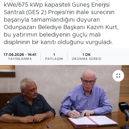
kWe/675 kWp kapasiteli Güneş Enerjisi
Bölge
Santrali (GES 2) Projesi'nin ihale sürecinin
başarıyla tamamlandığını duyuran
Teknoloji
Odunpazarı Belediye Başkanı Kazım Kurt,
bu yatırımın belediyenin güçlü mali
Magazin
disiplininin bir kanıtı olduğunu vurguladı.
Dünya
17.06.2026 - 16:41
1
1 DK
YAYINLANMA
PAYLAŞIM
OKUNMA SÜRESI
Sektör