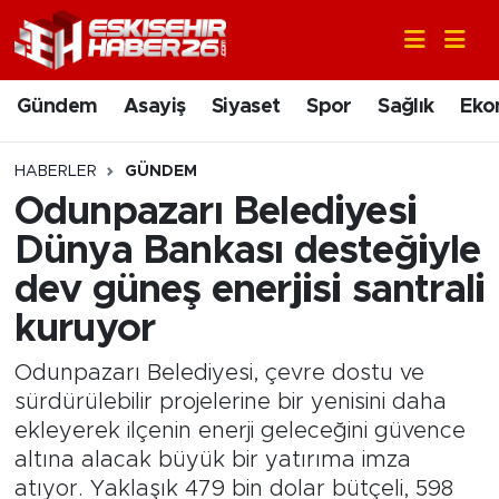
Gündem
Nöbetçi Eczaneler
Gündem
Asayiş
Siyaset
Spor
Sağlık
Eko
Asayiş
Hava Durumu
HABERLER
GÜNDEM
Siyaset
Trafik Durumu
Odunpazarı Belediyesi
Dünya Bankası desteğiyle
Spor
Süper Lig Puan Durumu ve Fikstür
dev güneş enerjisi santrali
Sağlık
Tüm Manşetler
kuruyor
Ekonomi
Son Dakika Haberleri
Odunpazarı Belediyesi, çevre dostu ve
sürdürülebilir projelerine bir yenisini daha
Eğitim
Haber Arşivi
ekleyerek ilçenin enerji geleceğini güvence
altına alacak büyük bir yatırıma imza
Sanat
atıyor. Yaklaşık 479 bin dolar bütçeli, 598