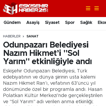
Gündem
Nöbetçi Eczaneler
Gündem
Asayiş
Siyaset
Spor
Sağlık
Eko
Asayiş
Hava Durumu
HABERLER
SANAT
Siyaset
Trafik Durumu
Odunpazarı Belediyesi
Nazım Hikmet’i "Sol
Spor
Süper Lig Puan Durumu ve Fikstür
Yarım" etkinliğiyle andı
Sağlık
Tüm Manşetler
Eskişehir Odunpazarı Belediyesi, Türk
edebiyatının ve dünya şiirinin usta kalemi
Ekonomi
Son Dakika Haberleri
Nazım Hikmet Ran’ı, vefatının 63’üncü yıl
dönümünde özel bir programla andı. Hasan
Eğitim
Haber Arşivi
Polatkan Kültür Merkezi’nde gerçekleştirilen
ve "Sol Yarım" adı verilen anma etkinliği;
Sanat