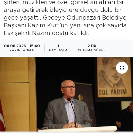
şiirleri, müzikleri ve özel görsel anlatıları bir
araya getirerek izleyicilere duygu dolu bir
Bölge
gece yaşattı. Geceye Odunpazarı Belediye
Başkanı Kazım Kurt’un yanı sıra çok sayıda
Teknoloji
Eskişehirli Nazım dostu katıldı.
Magazin
04.06.2026 - 15:40
1
2 DK
YAYINLANMA
PAYLAŞIM
OKUNMA SÜRESI
Dünya
Sektör