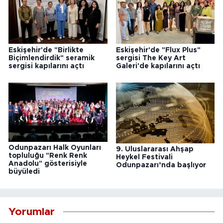
Eskişehir'de "Birlikte
Eskişehir'de "Flux Plus"
Biçimlendirdik" seramik
sergisi The Key Art
sergisi kapılarını açtı
Galeri'de kapılarını açtı
Odunpazarı Halk Oyunları
9. Uluslararası Ahşap
topluluğu "Renk Renk
Heykel Festivali
Anadolu" gösterisiyle
Odunpazarı’nda başlıyor
büyüledi
Yorumlar