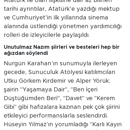
Atatürk ile olan ilişkisine dair az bilinen
tarihi ayrıntılar, Atatürk’e yazdığı mektup
ve Cumhuriyet’in ilk yıllarında sinema
alanında üstlendiği yönetmen yardımcılığı
rolleri de izleyicilerle paylaşıldı.
Unutulmaz Nazım şiirleri ve besteleri hep bir
ağızdan söylendi
Nurgün Karahan’ın sunumuyla ilerleyen
gecede, Sunuculuk Atölyesi katılımcıları
Utku Görkem Kırdemir ve Alper Yörük;
şairin "Yaşamaya Dair", "Ben İçeri
Düştüğümden Beri", "Davet" ve "Kerem
Gibi" gibi hafızalara kazınan pek çok şiirini
etkileyici performanslarla seslendirdi.
Hüseyin Yılmaz’ın yorumladığı "Karlı Kayın