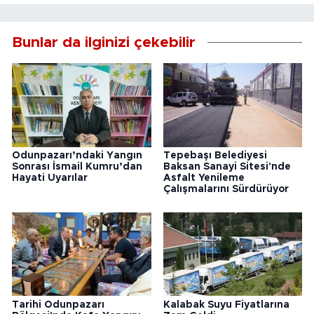
Bunlar da ilginizi çekebilir
Odunpazarı’ndaki Yangın
Tepebaşı Belediyesi
Sonrası İsmail Kumru’dan
Baksan Sanayi Sitesi'nde
Hayati Uyarılar
Asfalt Yenileme
Çalışmalarını Sürdürüyor
Tarihi Odunpazarı
Kalabak Suyu Fiyatlarına