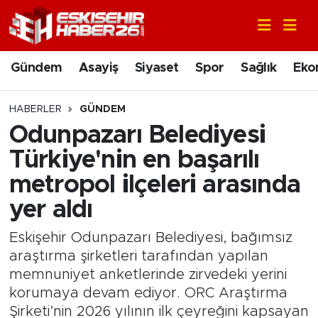
Gündem
Nöbetçi Eczaneler
Gündem
Asayiş
Siyaset
Spor
Sağlık
Eko
Asayiş
Hava Durumu
HABERLER
GÜNDEM
Siyaset
Trafik Durumu
Odunpazarı Belediyesi
Türkiye'nin en başarılı
Spor
Süper Lig Puan Durumu ve Fikstür
metropol ilçeleri arasında
Sağlık
Tüm Manşetler
yer aldı
Ekonomi
Son Dakika Haberleri
Eskişehir Odunpazarı Belediyesi, bağımsız
araştırma şirketleri tarafından yapılan
Eğitim
Haber Arşivi
memnuniyet anketlerinde zirvedeki yerini
korumaya devam ediyor. ORC Araştırma
Sanat
Şirketi’nin 2026 yılının ilk çeyreğini kapsayan