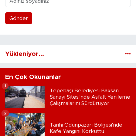
Gönder
Yükleniyor...
En Çok Okunanlar
1
Tepebaşı Belediyesi Baksan
Sanayi Sitesi'nde Asfalt Yenileme
Çalışmalarını Sürdürüyor
2
Tarihi Odunpazarı Bölgesi'nde
Kafe Yangını Korkuttu