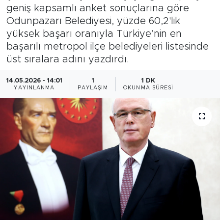
geniş kapsamlı anket sonuçlarına göre
Bölge
Odunpazarı Belediyesi, yüzde 60,2'lik
yüksek başarı oranıyla Türkiye’nin en
Teknoloji
başarılı metropol ilçe belediyeleri listesinde
üst sıralara adını yazdırdı.
Magazin
14.05.2026 - 14:01
1
1 DK
YAYINLANMA
PAYLAŞIM
OKUNMA SÜRESI
Dünya
Sektör