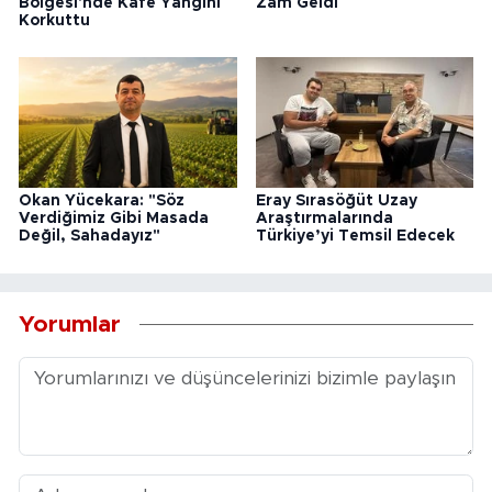
Bölgesi'nde Kafe Yangını
Zam Geldi
Korkuttu
Okan Yücekara: "Söz
Eray Sırasöğüt Uzay
Verdiğimiz Gibi Masada
Araştırmalarında
Değil, Sahadayız"
Türkiye’yi Temsil Edecek
Yorumlar