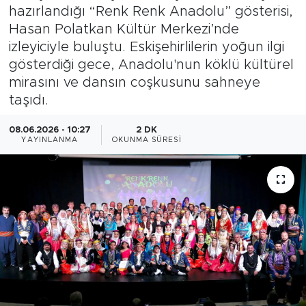
hazırlandığı “Renk Renk Anadolu” gösterisi,
Bölge
Hasan Polatkan Kültür Merkezi’nde
izleyiciyle buluştu. Eskişehirlilerin yoğun ilgi
Teknoloji
gösterdiği gece, Anadolu'nun köklü kültürel
mirasını ve dansın coşkusunu sahneye
Magazin
taşıdı.
Dünya
08.06.2026 - 10:27
2 DK
YAYINLANMA
OKUNMA SÜRESI
Sektör