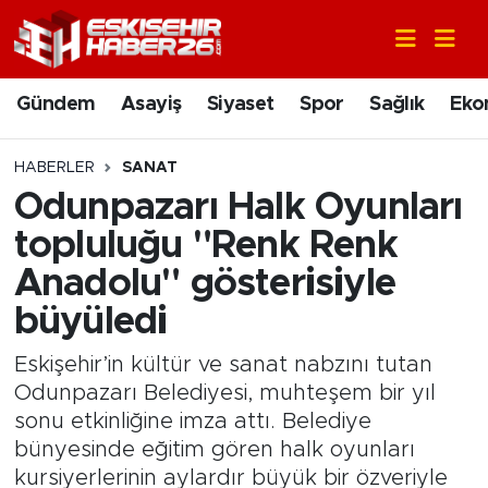
Gündem
Nöbetçi Eczaneler
Gündem
Asayiş
Siyaset
Spor
Sağlık
Eko
Asayiş
Hava Durumu
HABERLER
SANAT
Siyaset
Trafik Durumu
Odunpazarı Halk Oyunları
topluluğu "Renk Renk
Spor
Süper Lig Puan Durumu ve Fikstür
Anadolu" gösterisiyle
Sağlık
Tüm Manşetler
büyüledi
Ekonomi
Son Dakika Haberleri
Eskişehir’in kültür ve sanat nabzını tutan
Odunpazarı Belediyesi, muhteşem bir yıl
Eğitim
Haber Arşivi
sonu etkinliğine imza attı. Belediye
bünyesinde eğitim gören halk oyunları
Sanat
kursiyerlerinin aylardır büyük bir özveriyle