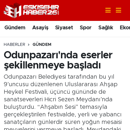
Gündem
Nöbetçi Eczaneler
Gündem
Asayiş
Siyaset
Spor
Sağlık
Eko
Asayiş
Hava Durumu
HABERLER
GÜNDEM
Siyaset
Trafik Durumu
Odunpazarı'nda eserler
şekillenmeye başladı
Spor
Süper Lig Puan Durumu ve Fikstür
Odunpazarı Belediyesi tarafından bu yıl
Sağlık
Tüm Manşetler
9’uncusu düzenlenen Uluslararası Ahşap
Heykel Festivali, üçüncü gününde de
Ekonomi
Son Dakika Haberleri
sanatseverleri Hicri Sezen Meydanı’nda
buluşturdu. “Ahşabın Sesi” temasıyla
Eğitim
Haber Arşivi
gerçekleştirilen festivalde, yerli ve yabancı
sanatçıların günlerdir süren yoğun mesaisi
Sanat
meyvelerini vermeye başladı. Meydandaki