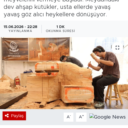
dev ahşap kütükler, usta ellerde yavaş
Bölge
yavaş göz alıcı heykellere dönüşüyor.
Teknoloji
15.06.2026 - 22:28
1 DK
YAYINLANMA
OKUNMA SÜRESI
Magazin
Dünya
Sektör
Paylaş
-
+
A
A