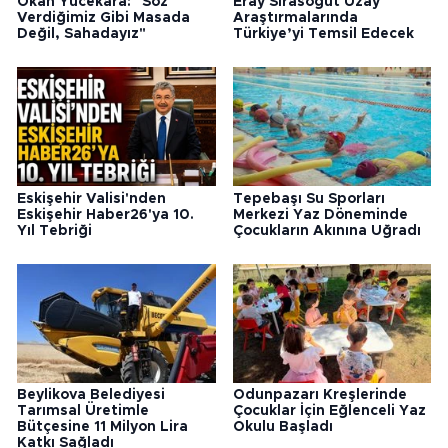
Okan Yücekara: "Söz
Eray Sırasöğüt Uzay
Verdiğimiz Gibi Masada
Araştırmalarında
Değil, Sahadayız"
Türkiye’yi Temsil Edecek
Eskişehir Valisi'nden
Tepebaşı Su Sporları
Eskişehir Haber26'ya 10.
Merkezi Yaz Döneminde
Yıl Tebriği
Çocukların Akınına Uğradı
Beylikova Belediyesi
Odunpazarı Kreşlerinde
Tarımsal Üretimle
Çocuklar İçin Eğlenceli Yaz
Bütçesine 11 Milyon Lira
Okulu Başladı
Katkı Sağladı