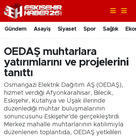
Gündem
Nöbetçi Eczaneler
Gündem
Asayiş
Siyaset
Spor
Sağlık
Eko
Asayiş
Hava Durumu
OEDAŞ muhtarlara
Siyaset
Trafik Durumu
yatırımlarını ve projelerini
Spor
Süper Lig Puan Durumu ve Fikstür
tanıttı
Osmangazi Elektrik Dağıtım AŞ (OEDAŞ),
Sağlık
Tüm Manşetler
hizmet verdiği Afyonkarahisar, Bilecik,
Eskişehir, Kütahya ve Uşak illerinde
Ekonomi
Son Dakika Haberleri
düzenlediği muhtar buluşmalarının
Eğitim
Haber Arşivi
sonuncusunu Eskişehir'de gerçekleştirdi.
Merkez mahalle muhtarlarının katılımıyla
Sanat
düzenlenen toplantıda, OEDAŞ yetkilileri