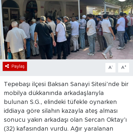
Bölge
Teknoloji
Magazin
Dünya
Paylaş
-
+
A
A
Sektör
Tepebaşı ilçesi Baksan Sanayi Sitesi’nde bir
mobilya dükkanında arkadaşlarıyla
bulunan S.G., elindeki tüfekle oynarken
iddiaya göre silahın kazayla ateş alması
sonucu yakın arkadaşı olan Sercan Oktay’ı
(32) kafasından vurdu. Ağır yaralanan