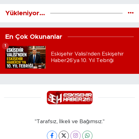
Yükleniyor...
En Çok Okunanlar
1
Eskişehir Valisi'nden Eskişehir
Haber26'ya 10. Yıl Tebriği
"Tarafsız, İlkeli ve Bağımsız."