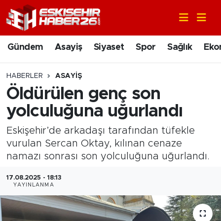
Gündem
Nöbetçi Eczaneler
Gündem
Asayiş
Siyaset
Spor
Sağlık
Eko
Asayiş
Hava Durumu
HABERLER
ASAYIŞ
Siyaset
Trafik Durumu
Öldürülen genç son
yolculuğuna uğurlandı
Spor
Süper Lig Puan Durumu ve Fikstür
Eskişehir’de arkadaşı tarafından tüfekle
Sağlık
Tüm Manşetler
vurulan Sercan Oktay, kılınan cenaze
namazı sonrası son yolculuğuna uğurlandı.
Ekonomi
Son Dakika Haberleri
17.08.2025 - 18:13
YAYINLANMA
Eğitim
Haber Arşivi
Sanat