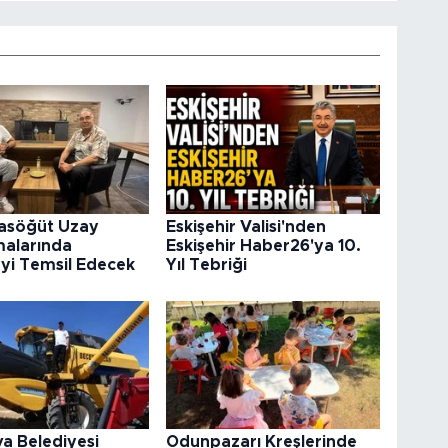
rasöğüt Uzay
Eskişehir Valisi'nden
malarında
Eskişehir Haber26'ya 10.
’yi Temsil Edecek
Yıl Tebriği
va Belediyesi
Odunpazarı Kreşlerinde