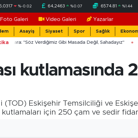
5,0317
64,2463
6574.81
%
-0.02
%
0.07
%
1.44
Foto Galeri
Video Galeri
Yazarlar
dem
Asayiş
Siyaset
Spor
Sağlık
Ekonom
ika
ücekara: "Söz Verdiğimiz Gibi Masada Değil, Sahadayız"
sı kutlamasında 2
(TOD) Eskişehir Temsilciliği ve Eskişe
utlamaları için 250 çam ve sedir fidanı