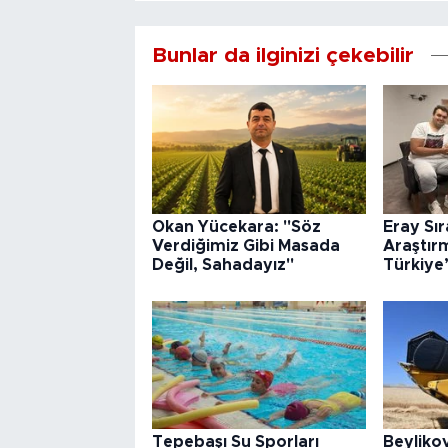
Bunlar da ilginizi çekebilir
Okan Yücekara: "Söz
Eray Sı
Verdiğimiz Gibi Masada
Araştır
Değil, Sahadayız"
Türkiye
Tepebaşı Su Sporları
Beyliko