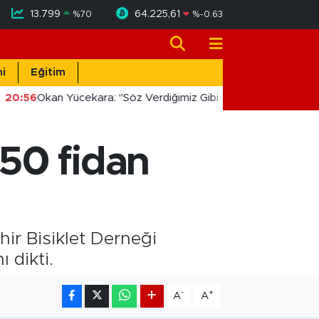
13.799
64.225,61
%
70
%
-0.63
i
Eğitim
20:56
Okan Yücekara: "Söz Verdiğimiz Gibi Masada Değil, Saha
50 fidan
hir Bisiklet Derneği
 dikti.
-
+
A
A