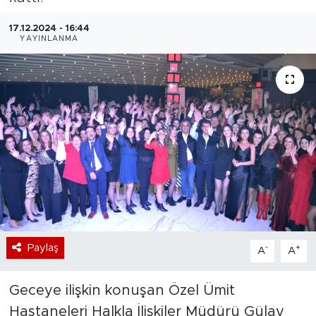
Bölge
17.12.2024 - 16:44
YAYINLANMA
Teknoloji
Magazin
Dünya
Sektör
Paylaş
-
+
A
A
Geceye ilişkin konuşan Özel Ümit
Hastaneleri Halkla İlişkiler Müdürü Gülay