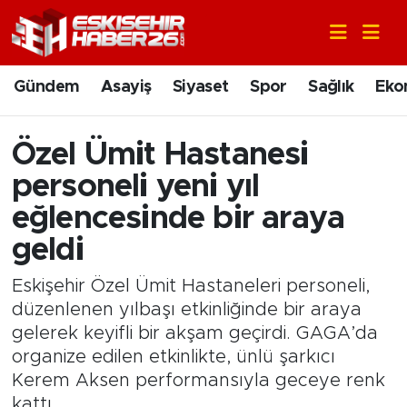
Gündem
Nöbetçi Eczaneler
Gündem
Asayiş
Siyaset
Spor
Sağlık
Eko
Asayiş
Hava Durumu
Özel Ümit Hastanesi
Siyaset
Trafik Durumu
personeli yeni yıl
Spor
Süper Lig Puan Durumu ve Fikstür
eğlencesinde bir araya
geldi
Sağlık
Tüm Manşetler
Eskişehir Özel Ümit Hastaneleri personeli,
Ekonomi
Son Dakika Haberleri
düzenlenen yılbaşı etkinliğinde bir araya
gelerek keyifli bir akşam geçirdi. GAGA’da
Eğitim
Haber Arşivi
organize edilen etkinlikte, ünlü şarkıcı
Kerem Aksen performansıyla geceye renk
Sanat
kattı.