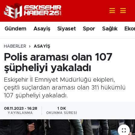
Gündem
Nöbetçi Eczaneler
Gündem
Asayiş
Siyaset
Spor
Sağlık
Eko
Asayiş
Hava Durumu
HABERLER
ASAYIŞ
Siyaset
Trafik Durumu
Polis araması olan 107
şüpheliyi yakaladı
Spor
Süper Lig Puan Durumu ve Fikstür
Eskişehir İl Emniyet Müdürlüğü ekipleri,
Sağlık
Tüm Manşetler
çeşitli suçlardan araması olan 31'i hükümlü
107 şüpheliyi yakaladı.
Ekonomi
Son Dakika Haberleri
08.11.2023 - 16:28
1 DK
YAYINLANMA
OKUNMA SÜRESI
Eğitim
Haber Arşivi
Sanat