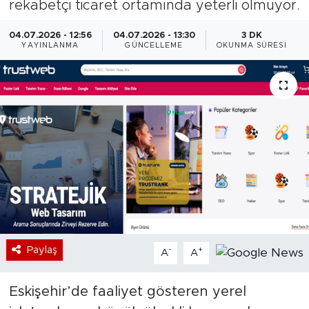
rekabetçi ticaret ortamında yeterli olmuyor.
Bölge
04.07.2026 - 12:56
04.07.2026 - 13:30
3 DK
YAYINLANMA
GÜNCELLEME
OKUNMA SÜRESI
Teknoloji
Magazin
Dünya
Sektör
Paylaş
-
+
A
A
Eskişehir’de faaliyet gösteren yerel