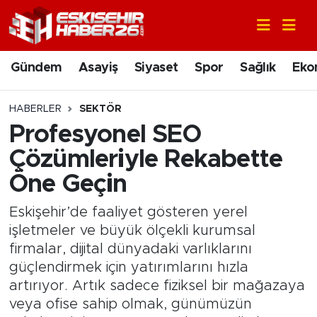
Gündem
Nöbetçi Eczaneler
Gündem
Asayiş
Siyaset
Spor
Sağlık
Eko
Asayiş
Hava Durumu
HABERLER
SEKTÖR
Siyaset
Trafik Durumu
Profesyonel SEO
Çözümleriyle Rekabette
Spor
Süper Lig Puan Durumu ve Fikstür
Öne Geçin
Sağlık
Tüm Manşetler
Eskişehir’de faaliyet gösteren yerel
işletmeler ve büyük ölçekli kurumsal
Ekonomi
Son Dakika Haberleri
firmalar, dijital dünyadaki varlıklarını
güçlendirmek için yatırımlarını hızla
Eğitim
Haber Arşivi
artırıyor. Artık sadece fiziksel bir mağazaya
veya ofise sahip olmak, günümüzün
Sanat