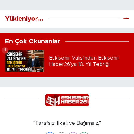
Yükleniyor...
En Çok Okunanlar
1
Eskişehir Valisi'nden Eskişehir
Haber26'ya 10. Yıl Tebriği
"Tarafsız, İlkeli ve Bağımsız."