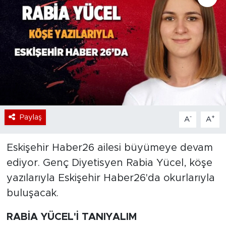
Bölge
Teknoloji
Magazin
Dünya
Paylaş
-
+
A
A
Sektör
Eskişehir Haber26 ailesi büyümeye devam
ediyor. Genç Diyetisyen Rabia Yücel, köşe
yazılarıyla Eskişehir Haber26'da okurlarıyla
buluşacak.
RABİA YÜCEL'İ TANIYALIM