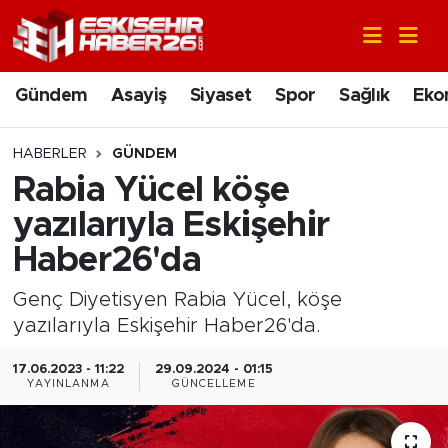
Gündem
Nöbetçi Eczaneler
Gündem
Asayiş
Siyaset
Spor
Sağlık
Eko
Asayiş
Hava Durumu
HABERLER
GÜNDEM
Siyaset
Trafik Durumu
Rabia Yücel köşe
yazılarıyla Eskişehir
Spor
Süper Lig Puan Durumu ve Fikstür
Haber26'da
Sağlık
Tüm Manşetler
Genç Diyetisyen Rabia Yücel, köşe
yazılarıyla Eskişehir Haber26'da.
Ekonomi
Son Dakika Haberleri
17.06.2023 - 11:22
29.09.2024 - 01:15
Eğitim
Haber Arşivi
YAYINLANMA
GÜNCELLEME
Sanat