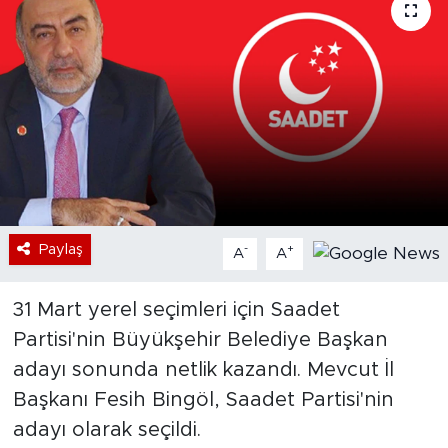
Bölge
Teknoloji
Magazin
Dünya
Sektör
Paylaş
-
+
A
A
31 Mart yerel seçimleri için Saadet
Partisi'nin Büyükşehir Belediye Başkan
adayı sonunda netlik kazandı. Mevcut İl
Başkanı Fesih Bingöl, Saadet Partisi'nin
adayı olarak seçildi.