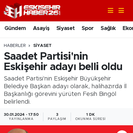
Gündem
Nöbetçi Eczaneler
Gündem
Asayiş
Siyaset
Spor
Sağlık
Eko
Asayiş
Hava Durumu
HABERLER
SIYASET
Siyaset
Trafik Durumu
Saadet Partisi'nin
Eskişehir adayı belli oldu
Spor
Süper Lig Puan Durumu ve Fikstür
Saadet Partisi'nin Eskişehir Büyükşehir
Sağlık
Tüm Manşetler
Belediye Başkan adayı olarak, halihazırda İl
Başkanlığı görevini yürüten Fesih Bingöl
Ekonomi
Son Dakika Haberleri
belirlendi.
Eğitim
Haber Arşivi
30.01.2024 - 17:50
3
1 DK
YAYINLANMA
PAYLAŞIM
OKUNMA SÜRESI
Sanat