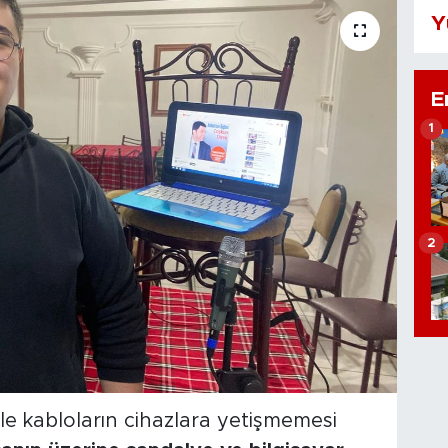
Y
E
1
2
le kabloların cihazlara yetişmemesi