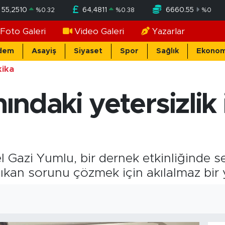
55,2510
64,4811
6660.55
%
0.32
%
0.38
%
0
Foto Galeri
Video Galeri
Yazarlar
dem
Asayiş
Siyaset
Spor
Sağlık
Ekonom
ika
ndaki yetersizlik i
el Gazi Yumlu, bir dernek etkinliğinde 
ıkan sorunu çözmek için akılalmaz bir y