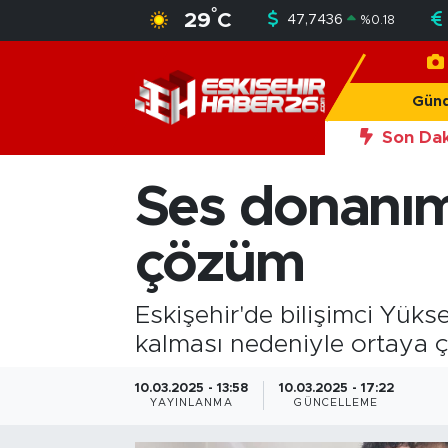
°
29
C
47,7436
%
0.18
Gündem
Nöbetçi Eczaneler
Gün
Asayiş
Hava Durumu
Son Dak
Siyaset
Trafik Durumu
Ses donanımı
Spor
Süper Lig Puan Durumu ve Fikstür
çözüm
Sağlık
Tüm Manşetler
Eskişehir'de bilişimci Yüks
Ekonomi
Son Dakika Haberleri
kalması nedeniyle ortaya ç
Eğitim
Haber Arşivi
10.03.2025 - 13:58
10.03.2025 - 17:22
YAYINLANMA
GÜNCELLEME
Sanat