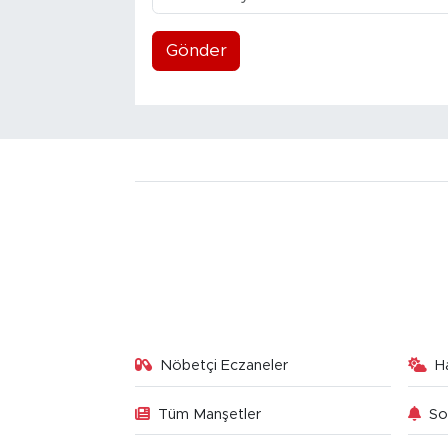
Gönder
Nöbetçi Eczaneler
H
Tüm Manşetler
So