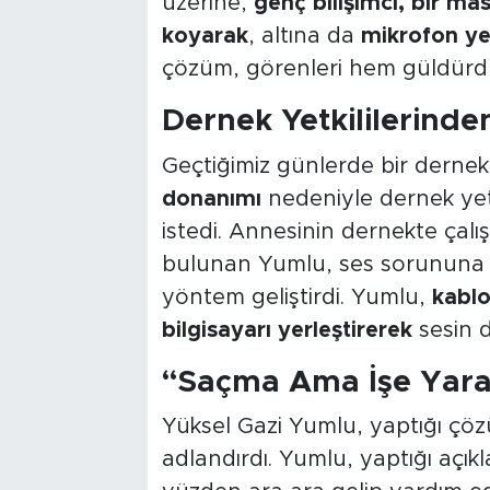
üzerine,
genç bilişimci, bir ma
koyarak
, altına da
mikrofon ye
çözüm, görenleri hem güldürdü
Dernek Yetkililerinde
Geçtiğimiz günlerde bir dernek
donanımı
nedeniyle dernek yetk
istedi. Annesinin dernekte ça
bulunan Yumlu, ses sorununa ç
yöntem geliştirdi. Yumlu,
kablo
bilgisayarı yerleştirerek
sesin d
“Saçma Ama İşe Yar
Yüksel Gazi Yumlu, yaptığı ç
adlandırdı. Yumlu, yaptığı açı