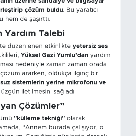
sanın üzerine sandalye ve bilgisayar
rleştirip çözüm buldu
. Bu yaratıcı
 hem de şaşırttı.
n Yardım Talebi
te düzenlenen etkinlikte
yetersiz ses
ilileri,
Yüksel Gazi Yumlu’dan
yardım
lışması nedeniyle zaman zaman orada
özüm ararken, oldukça ilginç bir
suz sistemlerin yerine
mikrofonu ve
üzgün iletilmesini sağladı.
ayan Çözümler”
özümü
"külleme tekniği"
olarak
klamada, “Annem burada çalışıyor, o