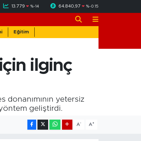
13.779
64.840,97
%
-14
%
-0.15
i
Eğitim
çin ilginç
ses donanımının yetersiz
öntem geliştirdi.
-
+
A
A