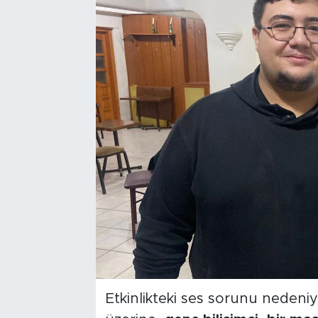
Bölge
Teknoloji
Magazin
Dünya
Sektör
Etkinlikteki ses sorunu nedeniy