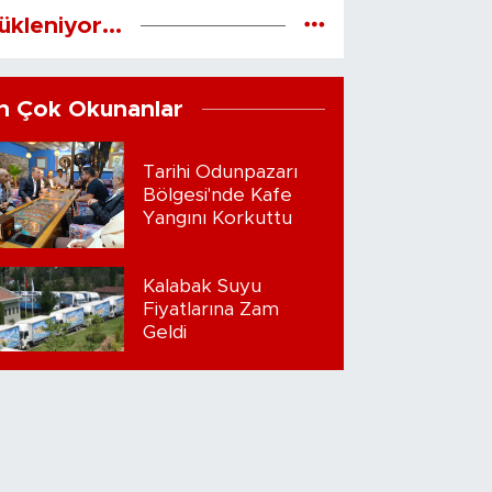
ükleniyor...
n Çok Okunanlar
Tarihi Odunpazarı
Bölgesi'nde Kafe
Yangını Korkuttu
Kalabak Suyu
Fiyatlarına Zam
Geldi