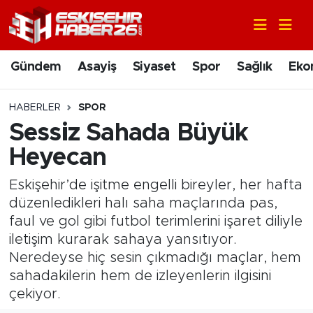
Gündem
Nöbetçi Eczaneler
Gündem
Asayiş
Siyaset
Spor
Sağlık
Eko
Asayiş
Hava Durumu
HABERLER
SPOR
Siyaset
Trafik Durumu
Sessiz Sahada Büyük
Heyecan
Spor
Süper Lig Puan Durumu ve Fikstür
Eskişehir’de işitme engelli bireyler, her hafta
Sağlık
Tüm Manşetler
düzenledikleri halı saha maçlarında pas,
faul ve gol gibi futbol terimlerini işaret diliyle
Ekonomi
Son Dakika Haberleri
iletişim kurarak sahaya yansıtıyor.
Neredeyse hiç sesin çıkmadığı maçlar, hem
Eğitim
Haber Arşivi
sahadakilerin hem de izleyenlerin ilgisini
çekiyor.
Sanat