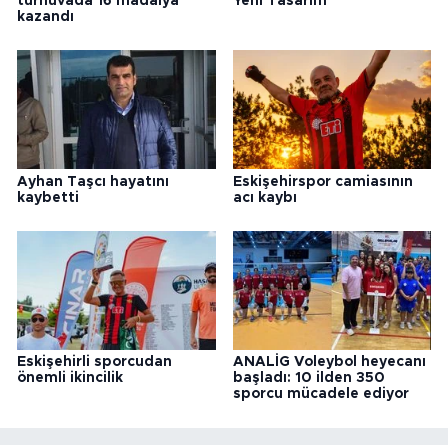
turnuvada 16 madalya
Yeni Tasarım
kazandı
Ayhan Taşcı hayatını
Eskişehirspor camiasının
kaybetti
acı kaybı
Eskişehirli sporcudan
ANALİG Voleybol heyecanı
önemli ikincilik
başladı: 10 ilden 350
sporcu mücadele ediyor