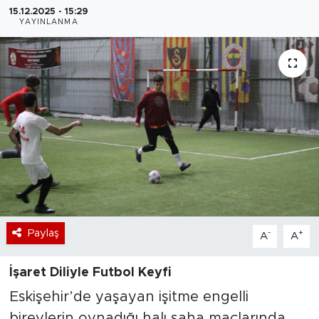
15.12.2025 - 15:29
YAYINLANMA
Bölge
Teknoloji
Magazin
Dünya
Sektör
Paylaş
-
+
A
A
İşaret Diliyle Futbol Keyfi
Eskişehir’de yaşayan işitme engelli
bireylerin oynadığı halı saha maçlarında,