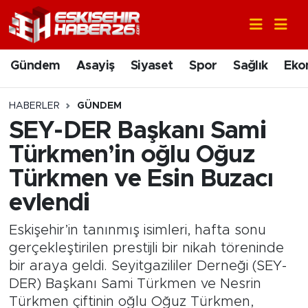
Gündem
Nöbetçi Eczaneler
Gündem
Asayiş
Siyaset
Spor
Sağlık
Eko
Asayiş
Hava Durumu
HABERLER
GÜNDEM
Siyaset
Trafik Durumu
SEY-DER Başkanı Sami
Türkmen’in oğlu Oğuz
Spor
Süper Lig Puan Durumu ve Fikstür
Türkmen ve Esin Buzacı
Sağlık
Tüm Manşetler
evlendi
Ekonomi
Son Dakika Haberleri
Eskişehir’in tanınmış isimleri, hafta sonu
gerçekleştirilen prestijli bir nikah töreninde
Eğitim
Haber Arşivi
bir araya geldi. Seyitgazililer Derneği (SEY-
DER) Başkanı Sami Türkmen ve Nesrin
Sanat
Türkmen çiftinin oğlu Oğuz Türkmen,