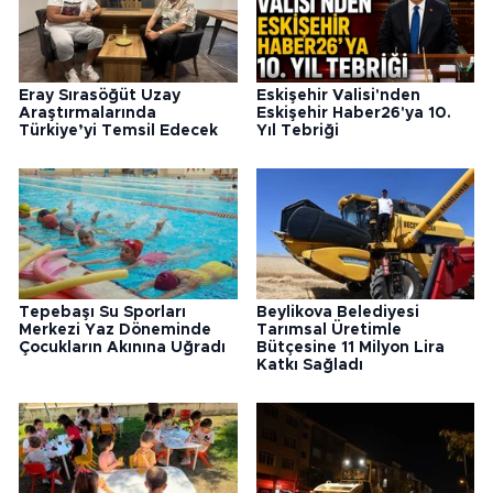
Eray Sırasöğüt Uzay
Eskişehir Valisi'nden
Araştırmalarında
Eskişehir Haber26'ya 10.
Türkiye’yi Temsil Edecek
Yıl Tebriği
Tepebaşı Su Sporları
Beylikova Belediyesi
Merkezi Yaz Döneminde
Tarımsal Üretimle
Çocukların Akınına Uğradı
Bütçesine 11 Milyon Lira
Katkı Sağladı