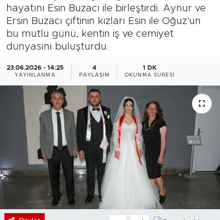
hayatını Esin Buzacı ile birleştirdi. Aynur ve
Bölge
Ersin Buzacı çiftinin kızları Esin ile Oğuz'un
bu mutlu günü, kentin iş ve cemiyet
Teknoloji
dünyasını buluşturdu.
Magazin
23.06.2026 - 14:25
4
1 DK
YAYINLANMA
PAYLAŞIM
OKUNMA SÜRESI
Dünya
Sektör