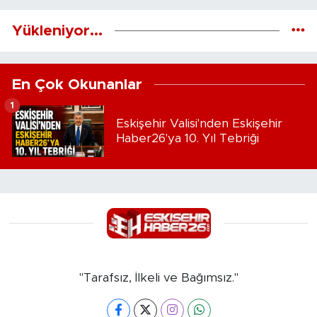
Yükleniyor...
En Çok Okunanlar
1
Eskişehir Valisi'nden Eskişehir
Haber26'ya 10. Yıl Tebriği
"Tarafsız, İlkeli ve Bağımsız."