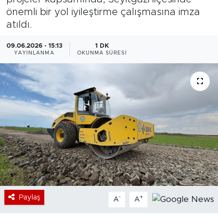
önemli bir yol iyileştirme çalışmasına imza
Bölge
atıldı.
Teknoloji
09.06.2026 - 15:13
1 DK
YAYINLANMA
OKUNMA SÜRESI
Magazin
Dünya
Sektör
Paylaş
-
+
A
A