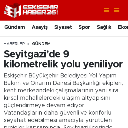
Gündem
Nöbetçi Eczaneler
Gündem
Asayiş
Siyaset
Spor
Sağlık
Eko
Asayiş
Hava Durumu
HABERLER
GÜNDEM
Siyaset
Trafik Durumu
Seyitgazi'de 9
kilometrelik yolu yeniliyor
Spor
Süper Lig Puan Durumu ve Fikstür
Eskişehir Büyükşehir Belediyesi Yol Yapım
Sağlık
Tüm Manşetler
Bakım ve Onarım Dairesi Başkanlığı ekipleri,
kent merkezindeki çalışmalarının yanı sıra
Ekonomi
Son Dakika Haberleri
kırsal mahallelerdeki ulaşım altyapısını
güçlendirmeye devam ediyor.
Eğitim
Haber Arşivi
Vatandaşların daha güvenli ve konforlu
seyahat edebilmesi amacıyla yürütülen
Sanat
projeler kapsamında, Seyitgazi ilçesinde