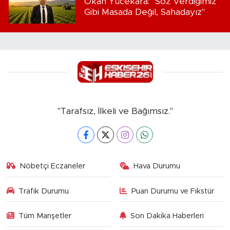
Okan Yücekara: "Söz Verdiğimiz
Gibi Masada Değil, Sahadayız"
"Tarafsız, İlkeli ve Bağımsız."
Nöbetçi Eczaneler
Hava Durumu
Trafik Durumu
Puan Durumu ve Fikstür
Tüm Manşetler
Son Dakika Haberleri