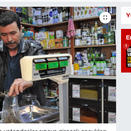
Y
E
1