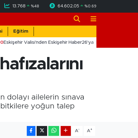
13.768
64.602,05
%
48
%
0.69
i
Eğitim
0
Eskişehir Valisi'nden Eskişehir Haber26'ya 10. Yıl Tebriği
hafızalarını
 dolayı ailelerin sınava
 bitkilere yoğun talep
-
+
A
A