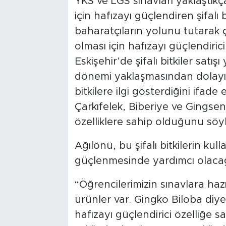
YKS ve LGS sınavları yaklaştıkç
için hafızayı güçlendiren şifalı 
baharatçıların yolunu tutarak ç
olması için hafızayı güçlendirici
Eskişehir’de şifalı bitkiler satı
dönemi yaklaşmasından dolayı ö
bitkilere ilgi gösterdiğini ifade 
Çarkıfelek, Biberiye ve Gingseng
özelliklere sahip olduğunu söyl
Ağılönü, bu şifalı bitkilerin kul
güçlenmesinde yardımcı olacağ
“Öğrencilerimizin sınavlara haz
ürünler var. Gingko Biloba di
hafızayı güçlendirici özelliğe s