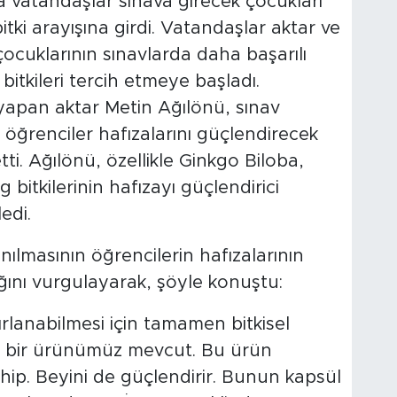
a vatandaşlar sınava girecek çocukları
bitki arayışına girdi. Vatandaşlar aktar ve
ocuklarının sınavlarda daha başarılı
 bitkileri tercih etmeye başladı.
şı yapan aktar Metin Ağılönü, sınav
ğrenciler hafızalarını güçlendirecek
etti. Ağılönü, özellikle Ginkgo Biloba,
 bitkilerinin hafızayı güçlendirici
edi.
lanılmasının öğrencilerin hafızalarının
ını vurgulayarak, şöyle konuştu:
ırlanabilmesi için tamamen bitkisel
ye bir ürünümüz mevcut. Bu ürün
ahip. Beyini de güçlendirir. Bunun kapsül