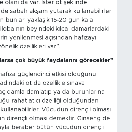
e olanı da var. İster ot şeklinde
de sabah akşam yutarak kullanabilirler.
n bunları yaklaşık 15-20 gün kala
Biloba’nın beyindeki kılcal damarlardaki
erin yenilenmesi açısından hafızayı
elik özellikleri var”.
ırlarsa çok büyük faydalarını görecekler”
hafıza güçlendirici etkisi olduğunu
dındaki ot da özellikle sınava
aç damla damlatıp ya da burunlarına
ğu rahatlatıcı özelliği olduğundan
 kullanabilirler. Vücudun dirençli olması
 dirençli olması demektir. Ginseng de
ızayla beraber bütün vücudun dirençli