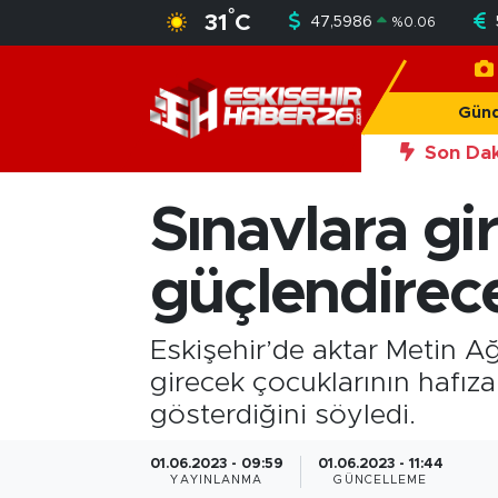
°
31
C
47,5986
%
0.06
Gündem
Nöbetçi Eczaneler
Gün
Asayiş
Hava Durumu
Son Dak
20:50
Eski
Siyaset
Trafik Durumu
Sınavlara gir
Spor
Süper Lig Puan Durumu ve Fikstür
güçlendirecek
Sağlık
Tüm Manşetler
Eskişehir’de aktar Metin A
Ekonomi
Son Dakika Haberleri
girecek çocuklarının hafıza
gösterdiğini söyledi.
Eğitim
Haber Arşivi
01.06.2023 - 09:59
01.06.2023 - 11:44
Sanat
YAYINLANMA
GÜNCELLEME