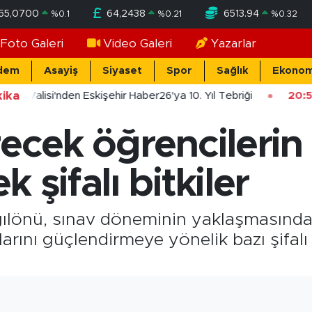
55,0700
64,2438
6513.94
%
0.1
%
0.21
%
0.32
Foto Galeri
Video Galeri
Yazarlar
dem
Asayiş
Siyaset
Spor
Sağlık
Ekonom
ika
şehir Valisi'nden Eskişehir Haber26'ya 10. Yıl Tebriği
20:5
ecek öğrencilerin 
 şifalı bitkiler
ğılönü, sınav döneminin yaklaşmasından
larını güçlendirmeye yönelik bazı şifalı