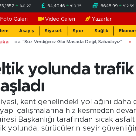
55,1652
64,4046
6648.99
%
0.27
%
0.35
%
2.59
Foto Galeri
Video Galeri
Yazarlar
dem
Asayiş
Siyaset
Spor
Sağlık
Ekonom
ika
ücekara: "Söz Verdiğimiz Gibi Masada Değil, Sahadayız"
ltik yolunda trafi
başladı
iyesi, kent genelindeki yol ağını daha 
tyapı çalışmalarına hız kesmeden deva
esi Başkanlığı tarafından sıcak asfalt
k yolunda, sürücülerin seyir güvenliğin