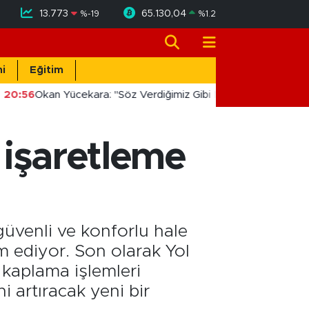
13.773
65.130,04
%
-19
%
1.2
i
Eğitim
20:56
Okan Yücekara: "Söz Verdiğimiz Gibi Masada Değil, Saha
k işaretleme
güvenli ve konforlu hale
m ediyor. Son olarak Yol
 kaplama işlemleri
i artıracak yeni bir