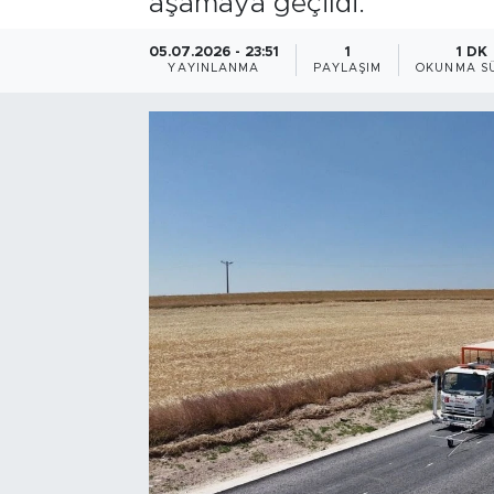
aşamaya geçildi.
Bölge
05.07.2026 - 23:51
1
1 DK
YAYINLANMA
PAYLAŞIM
OKUNMA SÜ
Teknoloji
Magazin
Dünya
Sektör