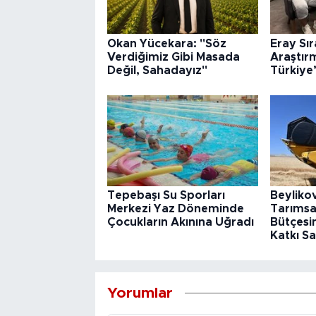
Okan Yücekara: "Söz
Eray Sı
Verdiğimiz Gibi Masada
Araştır
Değil, Sahadayız"
Türkiye
Tepebaşı Su Sporları
Beyliko
Merkezi Yaz Döneminde
Tarımsa
Çocukların Akınına Uğradı
Bütçesin
Katkı Sa
Yorumlar