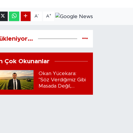
-
+
A
A
ükleniyor...
n Çok Okunanlar
Okan Yücekara:
"Söz Verdiğimiz Gibi
Masada Değil,
Sahadayız"