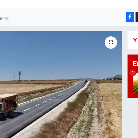
RESI
Y
E
1