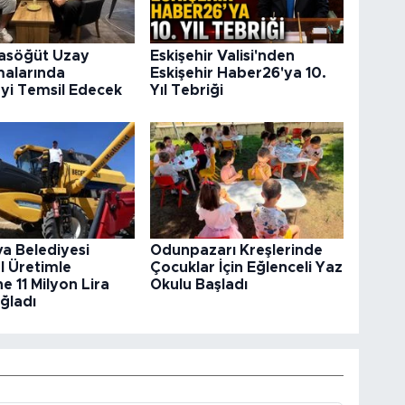
rasöğüt Uzay
Eskişehir Valisi'nden
malarında
Eskişehir Haber26'ya 10.
’yi Temsil Edecek
Yıl Tebriği
va Belediyesi
Odunpazarı Kreşlerinde
l Üretimle
Çocuklar İçin Eğlenceli Yaz
e 11 Milyon Lira
Okulu Başladı
ğladı