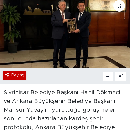
Bölge
Teknoloji
Magazin
Dünya
Sektör
Paylaş
-
+
A
A
Sivrihisar Belediye Başkanı Habil Dökmeci
ve Ankara Büyükşehir Belediye Başkanı
Mansur Yavaş’ın yürüttüğü görüşmeler
sonucunda hazırlanan kardeş şehir
protokolü, Ankara Büyükşehir Belediye