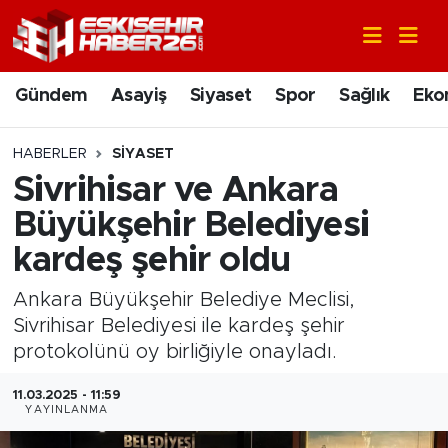
Gündem
Nöbetçi Eczaneler
Gündem
Asayiş
Siyaset
Spor
Sağlık
Eko
Asayiş
Hava Durumu
HABERLER
SIYASET
Siyaset
Trafik Durumu
Sivrihisar ve Ankara
Büyükşehir Belediyesi
Spor
Süper Lig Puan Durumu ve Fikstür
kardeş şehir oldu
Sağlık
Tüm Manşetler
Ankara Büyükşehir Belediye Meclisi,
Sivrihisar Belediyesi ile kardeş şehir
Ekonomi
Son Dakika Haberleri
protokolünü oy birliğiyle onayladı.
Eğitim
Haber Arşivi
11.03.2025 - 11:59
YAYINLANMA
Sanat