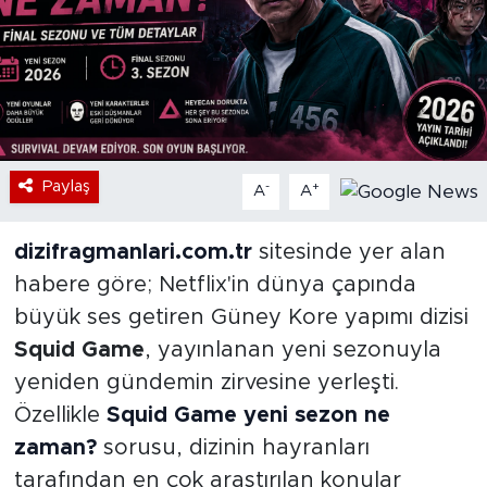
Bölge
Teknoloji
Magazin
Paylaş
-
+
A
A
Dünya
dizifragmanlari.com.tr
sitesinde yer alan
Sektör
habere göre; Netflix'in dünya çapında
büyük ses getiren Güney Kore yapımı dizisi
Squid Game
, yayınlanan yeni sezonuyla
yeniden gündemin zirvesine yerleşti.
Özellikle
Squid
Game
yeni sezon ne
zaman?
sorusu, dizinin hayranları
tarafından en çok araştırılan konular