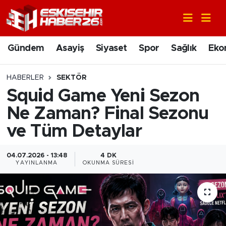
Gündem
Nöbetçi Eczaneler
Gündem
Asayiş
Siyaset
Spor
Sağlık
Eko
Asayiş
Hava Durumu
HABERLER
SEKTÖR
Siyaset
Trafik Durumu
Squid Game Yeni Sezon
Ne Zaman? Final Sezonu
Spor
Süper Lig Puan Durumu ve Fikstür
ve Tüm Detaylar
Sağlık
Tüm Manşetler
04.07.2026 - 13:48
4 DK
YAYINLANMA
OKUNMA SÜRESI
Ekonomi
Son Dakika Haberleri
Eğitim
Haber Arşivi
Sanat