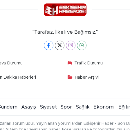
"Tarafsız, İlkeli ve Bağımsız."
ava Durumu
Trafik Durumu
n Dakika Haberleri
Haber Arşivi
Gündem
Asayiş
Siyaset
Spor
Sağlık
Ekonomi
Eğit
zarları sorumludur. Yayınlanan yorumlardan Eskişehir Haber - Son Da
çılır. Sitemizde yayınlanan haber, köşe yazıları ve fotoğraflar izin al