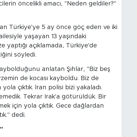
lerin öncelikli amacı, "Neden geldiler?"
'tan Türkiye'ye 5 ay önce göç eden ve iki
k ailesiyle yaşayan 13 yaşındaki
 yaptığı açıklamada, Türkiye'de
ğini söyledi.
kaybolduğunu anlatan Şıhlar, "Biz beş
yzemin de kocası kayboldu. Biz de
ola çıktık. İran polisi bizi yakaladı.
emedik. Tekrar Irak'a götürüldük. Bir
mek için yola çıktık. Gece dağlardan
ık." dedi.
"