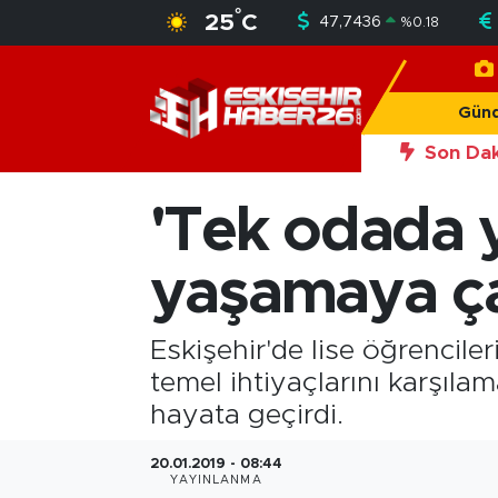
°
25
C
47,7436
%
0.18
Gündem
Nöbetçi Eczaneler
Gün
Asayiş
Hava Durumu
Son Dak
Siyaset
Trafik Durumu
'Tek odada y
Spor
Süper Lig Puan Durumu ve Fikstür
yaşamaya ça
Sağlık
Tüm Manşetler
Eskişehir'de lise öğrenciler
Ekonomi
Son Dakika Haberleri
temel ihtiyaçlarını karşıla
hayata geçirdi.
Eğitim
Haber Arşivi
20.01.2019 - 08:44
Sanat
YAYINLANMA