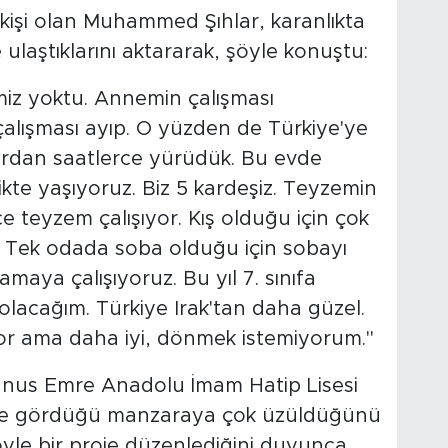
kişi olan Muhammed Şıhlar, karanlıkta
ulaştıklarını aktararak, şöyle konuştu:
miz yoktu. Annemin çalışması
 çalışması ayıp. O yüzden de Türkiye'ye
ğlardan saatlerce yürüdük. Bu evde
kte yaşıyoruz. Biz 5 kardeşiz. Teyzemin
e teyzem çalışıyor. Kış olduğu için çok
. Tek odada soba olduğu için sobayı
amaya çalışıyoruz. Bu yıl 7. sınıfa
lacağım. Türkiye Irak'tan daha güzel.
or ama daha iyi, dönmek istemiyorum."
Yunus Emre Anadolu İmam Hatip Lisesi
ı ise gördüğü manzaraya çok üzüldüğünü
yle bir proje düzenlediğini duyunca