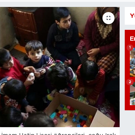
Y
E
1
2