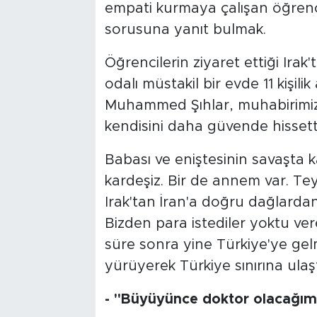
empati kurmaya çalışan öğrenci
sorusuna yanıt bulmak.
Öğrencilerin ziyaret ettiği Irak
odalı müstakil bir evde 11 kişili
Muhammed Şıhlar, muhabirimize
kendisini daha güvende hissetti
Babası ve eniştesinin savaşta 
kardeşiz. Bir de annem var. Te
Irak'tan İran'a doğru dağlardan y
Bizden para istediler yoktu ver
süre sonra yine Türkiye'ye gel
yürüyerek Türkiye sınırına ulaşt
- "Büyüyünce doktor olacağım