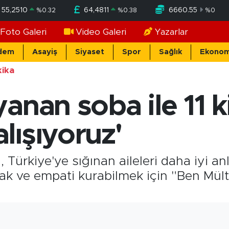
55,2510
64,4811
6660.55
%
0.32
%
0.38
%
0
Foto Galeri
Video Galeri
Yazarlar
dem
Asayiş
Siyaset
Spor
Sağlık
Ekonom
ika
anan soba ile 11 ki
lışıyoruz'
i, Türkiye'ye sığınan aileleri daha iyi an
mak ve empati kurabilmek için "Ben Mül