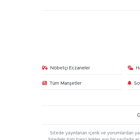
Nöbetçi Eczaneler
H
Tüm Manşetler
So
Sitede yayınlanan içerik ve yorumlardan ya
Sitedeki tüm harici linkler ayrı bir sayfada a