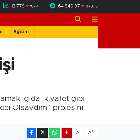
13.779
64.840,97
%
-14
%
-0.15
i
Eğitim
şi
lamak, gıda, kıyafet gibi
teci Olsaydım" projesini
-
+
A
A