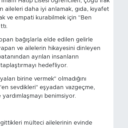
mam Hatip Lisesi öğrencileri, çoğu Irak
 aileleri daha iyi anlamak, gıda, kıyafet
amak ve empati kurabilmek için "Ben
tı.
an bağışlarla elde edilen gelirle
 yapan ve ailelerin hikayesini dinleyen
 vatanından ayrılan insanların
taplaştırmayı hedefliyor.
aları birine vermek" olmadığını
"en sevdikleri" eşyadan vazgeçme,
e yardımlaşmayı benimsiyor.
ttikleri mülteci ailelerinin evinde