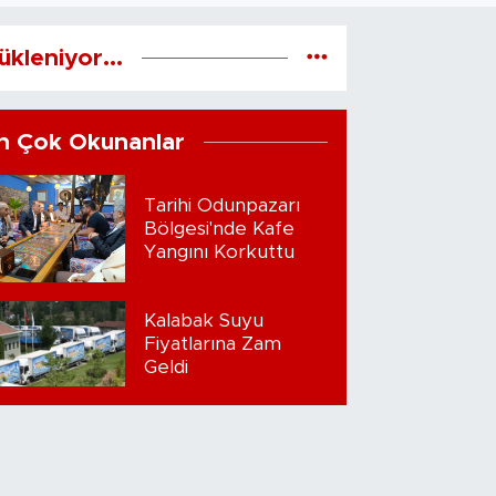
ükleniyor...
n Çok Okunanlar
Tarihi Odunpazarı
Bölgesi'nde Kafe
Yangını Korkuttu
Kalabak Suyu
Fiyatlarına Zam
Geldi