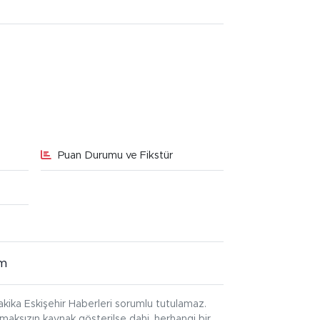
Puan Durumu ve Fikstür
im
kika Eskişehir Haberleri sorumlu tutulamaz.
ınmaksızın kaynak gösterilse dahi, herhangi bir