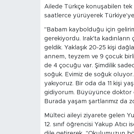
Ailede Türkçe konuşabilen tek 
saatlerce yürüyerek Türkiye'ye 
"Babam kaybolduğu için geliri
gerekiyordu. Irak'ta kadınların
geldik. Yaklaşık 20-25 kişi da
annem, teyzem ve 9 çocuk birli
de 4 çocuğu var. Şimdilik sadec
soğuk. Evimiz de soğuk oluyor
yakıyoruz. Bir oda da 11 kişi yaş
gidiyorum. Büyüyünce doktor o
Burada yaşam şartlarımız da z
Mülteci aileyi ziyarete gelen 
12. sınıf öğrencisi Yakup Atıc
dile getirerek, "Okulumuzun bö