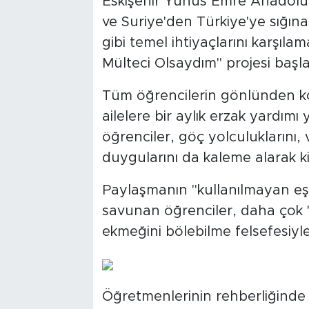
Eskişehir Yunus Emre Anadolu İ
ve Suriye'den Türkiye'ye sığınan
gibi temel ihtiyaçlarını karşıl
Mülteci Olsaydım" projesi başlat
Tüm öğrencilerin gönlünden kop
ailelere bir aylık erzak yardımı
öğrenciler, göç yolculuklarını,
duygularını da kaleme alarak ki
Paylaşmanın "kullanılmayan eşy
savunan öğrenciler, daha çok 
ekmeğini bölebilme felsefesiyl
Öğretmenlerinin rehberliğinde gi