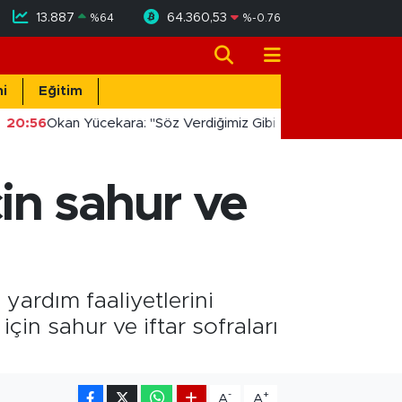
13.887
64.360,53
%
64
%
-0.76
i
Eğitim
20:56
Okan Yücekara: "Söz Verdiğimiz Gibi Masada Değil, Saha
in sahur ve
yardım faaliyetlerini
in sahur ve iftar sofraları
-
+
A
A