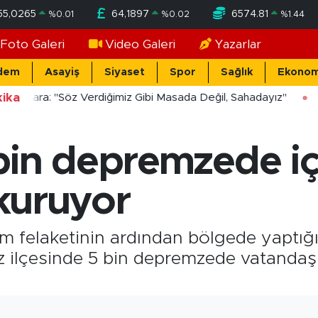
55,0265
64,1897
6574.81
%
0.01
%
0.02
%
1.44
Foto Galeri
Video Galeri
Yazarlar
dem
Asayiş
Siyaset
Spor
Sağlık
Ekonom
ika
ücekara: "Söz Verdiğimiz Gibi Masada Değil, Sahadayız"
bin depremzede iç
 kuruyor
m felaketinin ardından bölgede yaptığı 
 ilçesinde 5 bin depremzede vatandaş iç