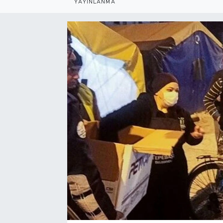
YAYINLANMA
Bölge
Teknoloji
Magazin
Dünya
Sektör