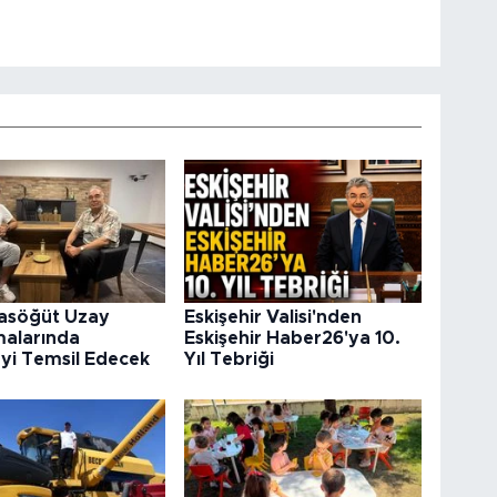
rasöğüt Uzay
Eskişehir Valisi'nden
malarında
Eskişehir Haber26'ya 10.
’yi Temsil Edecek
Yıl Tebriği