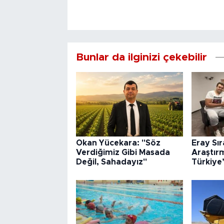
Bunlar da ilginizi çekebilir
Okan Yücekara: "Söz
Eray Sı
Verdiğimiz Gibi Masada
Araştır
Değil, Sahadayız"
Türkiye