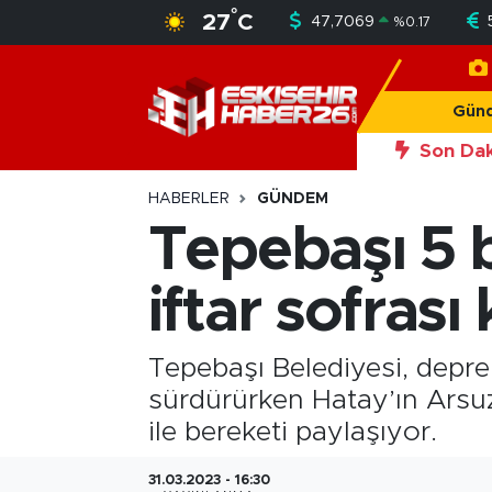
°
27
C
47,7069
%
0.17
Gündem
Nöbetçi Eczaneler
Gün
Asayiş
Hava Durumu
Son Dak
20:56
Okan Y
Siyaset
Trafik Durumu
HABERLER
GÜNDEM
Tepebaşı 5 
Spor
Süper Lig Puan Durumu ve Fikstür
iftar sofrası
Sağlık
Tüm Manşetler
Ekonomi
Son Dakika Haberleri
Tepebaşı Belediyesi, depre
sürdürürken Hatay’ın Arsuz
Eğitim
Haber Arşivi
ile bereketi paylaşıyor.
Sanat
31.03.2023 - 16:30