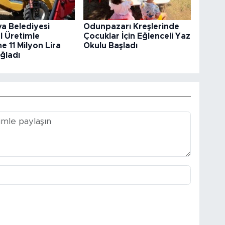
va Belediyesi
Odunpazarı Kreşlerinde
l Üretimle
Çocuklar İçin Eğlenceli Yaz
e 11 Milyon Lira
Okulu Başladı
ğladı