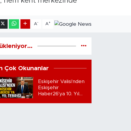
ar, hem kent merkezinde
-
+
A
A
ükleniyor...
n Çok Okunanlar
Eskişehir Valisi'nden
Eskişehir
Haber26'ya 10. Yıl
Tebriği