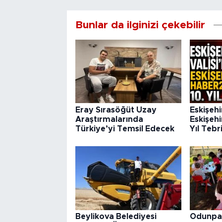
Bunlar da ilginizi çekebilir
Eray Sırasöğüt Uzay
Eskişehi
Araştırmalarında
Eskişehi
Türkiye’yi Temsil Edecek
Yıl Tebr
Beylikova Belediyesi
Odunpaz