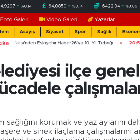
54,9297
64,0850
6422.94
%
0.14
%
0.14
%
3.06
Foto Galeri
Video Galeri
Yazarlar
dem
Asayiş
Siyaset
Spor
Sağlık
Ekonom
ika
şehir Valisi'nden Eskişehir Haber26'ya 10. Yıl Tebriği
20:5
ediyesi ilçe gene
cadele çalışmalar
m sağlığını korumak ve yaz aylarını da
aşere ve sinek ilaçlama çalışmalarını a