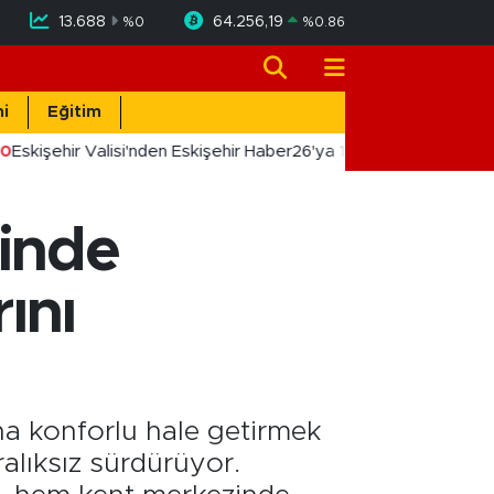
13.688
64.256,19
%
0
%
0.86
i
Eğitim
0
Eskişehir Valisi'nden Eskişehir Haber26'ya 10. Yıl Tebriği
linde
ını
ha konforlu hale getirmek
ralıksız sürdürüyor.