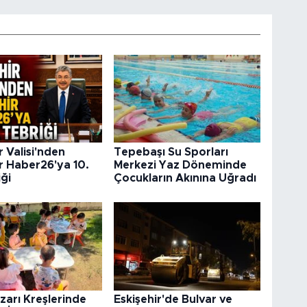
r Valisi'nden
Tepebaşı Su Sporları
r Haber26'ya 10.
Merkezi Yaz Döneminde
iği
Çocukların Akınına Uğradı
arı Kreşlerinde
Eskişehir'de Bulvar ve