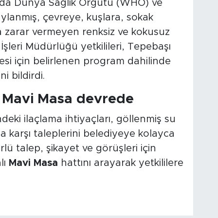
larda Dünya Sağlık Örgütü (WHO) ve
aylanmış, çevreye, kuşlara, sokak
a zarar vermeyen renksiz ve kokusuz
r İşleri Müdürlüğü yetkilileri, Tepebaşı
esi için belirlenen program dahilinde
i bildirdi.
in Mavi Masa devrede
deki ilaçlama ihtiyaçları, göllenmiş su
a karşı taleplerini belediyeye kolayca
rlü talep, şikayet ve görüşleri için
lı
Mavi Masa
hattını arayarak yetkililere