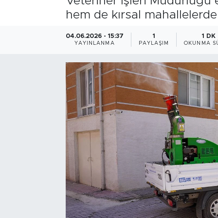
Veteriner İşleri Müdürlüğü
hem de kırsal mahallelerde
Bölge
04.06.2026 - 15:37
1
1 DK
Teknoloji
YAYINLANMA
PAYLAŞIM
OKUNMA S
Magazin
Dünya
Sektör