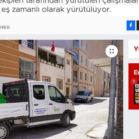
 ekipleri tarafından yürütülen çalışmal
 eş zamanlı olarak yürütülüyor.
ÜRESI
Y
E
1