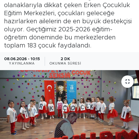
olanaklarıyla dikkat çeken Erken Çocukluk
Bölge
Eğitim Merkezleri, çocukları geleceğe
hazırlarken ailelerin de en büyük destekçisi
Teknoloji
oluyor. Geçtiğimiz 2025-2026 eğitim-
öğretim döneminde bu merkezlerden
Magazin
toplam 183 çocuk faydalandı.
Dünya
08.06.2026 - 10:15
2 DK
YAYINLANMA
OKUNMA SÜRESI
Sektör