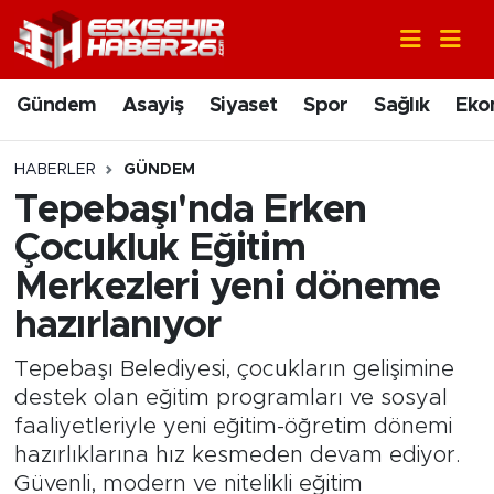
Gündem
Nöbetçi Eczaneler
Gündem
Asayiş
Siyaset
Spor
Sağlık
Eko
Asayiş
Hava Durumu
HABERLER
GÜNDEM
Siyaset
Trafik Durumu
Tepebaşı'nda Erken
Çocukluk Eğitim
Spor
Süper Lig Puan Durumu ve Fikstür
Merkezleri yeni döneme
Sağlık
Tüm Manşetler
hazırlanıyor
Ekonomi
Son Dakika Haberleri
Tepebaşı Belediyesi, çocukların gelişimine
destek olan eğitim programları ve sosyal
Eğitim
Haber Arşivi
faaliyetleriyle yeni eğitim-öğretim dönemi
hazırlıklarına hız kesmeden devam ediyor.
Sanat
Güvenli, modern ve nitelikli eğitim