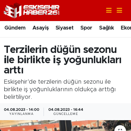
Gündem
Nöbetçi Eczaneler
Gündem
Asayiş
Siyaset
Spor
Sağlık
Eko
Asayiş
Hava Durumu
Terzilerin düğün sezonu
Siyaset
Trafik Durumu
ile birlikte iş yoğunlukları
Spor
Süper Lig Puan Durumu ve Fikstür
arttı
Eskişehir’de terzilerin düğün sezonu ile
Sağlık
Tüm Manşetler
birlikte iş yoğunluklarının oldukça arttığı
belirtiliyor.
Ekonomi
Son Dakika Haberleri
04.08.2023 - 14:00
04.08.2023 - 16:44
Eğitim
Haber Arşivi
YAYINLANMA
GÜNCELLEME
Sanat