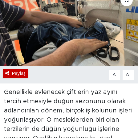
Bölge
Teknoloji
Magazin
Dünya
Paylaş
Sektör
-
+
A
A
Genellikle evlenecek çiftlerin yaz ayını
tercih etmesiyle düğün sezonunu olarak
adlandırılan dönem, birçok iş kolunun işleri
yoğunlaşıyor. O mesleklerden biri olan
terzilerin de düğün yoğunluğu işlerine