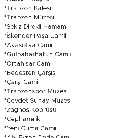
*Trabzon Kalesi
*Trabzon Müzesi
*Sekiz Direkli Hamam
*İskender Paşa Camii
*Ayasofya Cami
*Gülbaharhatun Camii
*Ortahisar Camii
*Bedesten Çarşısı
*Çarşı Camii
*Trabzonspor Müzesi
*Cevdet Sunay Müzesi
*Zağnos Köprüsü
*Cephanelik
*Yeni Cuma Camii
*Ahi Evren Dede Camii