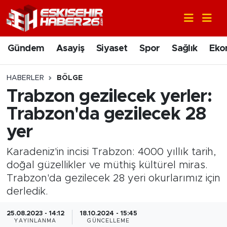
Gündem
Nöbetçi Eczaneler
Gündem
Asayiş
Siyaset
Spor
Sağlık
Eko
Asayiş
Hava Durumu
HABERLER
BÖLGE
Siyaset
Trafik Durumu
Trabzon gezilecek yerler:
Trabzon'da gezilecek 28
Spor
Süper Lig Puan Durumu ve Fikstür
yer
Sağlık
Tüm Manşetler
Karadeniz'in incisi Trabzon: 4000 yıllık tarih,
doğal güzellikler ve müthiş kültürel miras.
Ekonomi
Son Dakika Haberleri
Trabzon'da gezilecek 28 yeri okurlarımız için
derledik.
Eğitim
Haber Arşivi
25.08.2023 - 14:12
18.10.2024 - 15:45
Sanat
YAYINLANMA
GÜNCELLEME