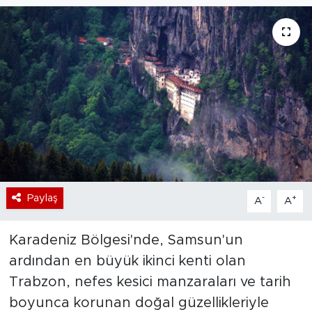
Bölge
Teknoloji
Magazin
Dünya
Sektör
Paylaş
-
+
A
A
Karadeniz Bölgesi'nde, Samsun'un
ardından en büyük ikinci kenti olan
Trabzon, nefes kesici manzaraları ve tarih
boyunca korunan doğal güzellikleriyle