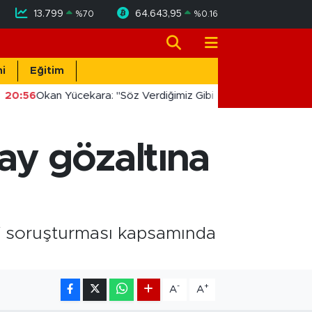
13.799
64.643,95
%
70
%
0.16
i
Eğitim
20:56
Okan Yücekara: "Söz Verdiğimiz Gibi Masada Değil, Saha
ay gözaltına
 soruşturması kapsamında
-
+
A
A