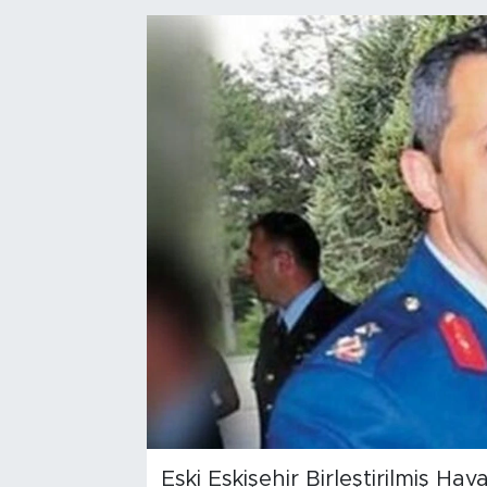
Bölge
Teknoloji
Magazin
Dünya
Sektör
Eski Eskişehir Birleştirilmiş 