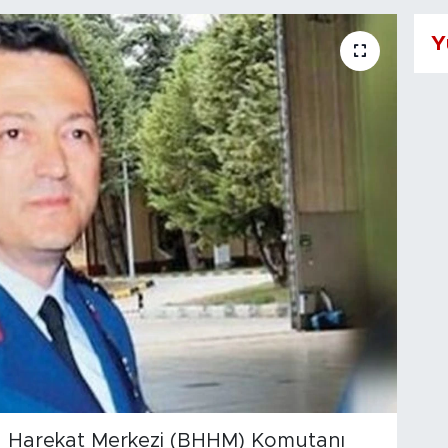
Y
Hava Harekat Merkezi (BHHM) Komutanı