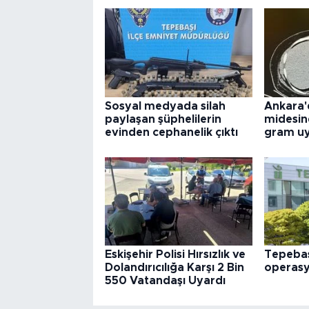
Sosyal medyada silah
Ankara'
paylaşan şüphelilerin
midesin
evinden cephanelik çıktı
gram uy
Eskişehir Polisi Hırsızlık ve
Tepebaş
Dolandırıcılığa Karşı 2 Bin
operas
550 Vatandaşı Uyardı