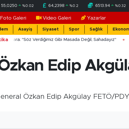
55,0250
64,2398
6513.94
%
0.02
%
0.2
%
0.32
Foto Galeri
Video Galeri
Yazarlar
dem
Asayiş
Siyaset
Spor
Sağlık
Ekonom
ika
ücekara: "Söz Verdiğimiz Gibi Masada Değil, Sahadayız"
Özkan Edip Akgül
eneral Özkan Edip Akgülay FETÖ/PDY