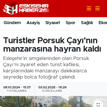
Gündem
Nöbetçi Eczaneler
Gündem
Asayiş
Siyaset
Spor
Sağlık
Eko
Asayiş
Hava Durumu
Turistler Porsuk Çayı’nın
Siyaset
Trafik Durumu
manzarasına hayran kaldı
Spor
Süper Lig Puan Durumu ve Fikstür
Eskişehir’in simgelerinden olan Porsuk
Çayı’nı ziyaret eden turist kafilesi,
Sağlık
Tüm Manşetler
karşılarındaki manzarayı dakikalarca
seyredip bolca fotoğraf çekindi.
Ekonomi
Son Dakika Haberleri
08.10.2024 - 15:37
03.02.2025 - 19:29
Eğitim
Haber Arşivi
YAYINLANMA
GÜNCELLEME
Sanat