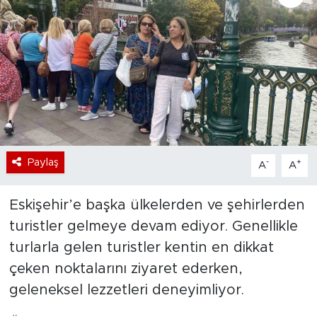
Bölge
Teknoloji
Magazin
Dünya
Paylaş
-
+
A
A
Sektör
Eskişehir’e başka ülkelerden ve şehirlerden
turistler gelmeye devam ediyor. Genellikle
turlarla gelen turistler kentin en dikkat
çeken noktalarını ziyaret ederken,
geleneksel lezzetleri deneyimliyor.