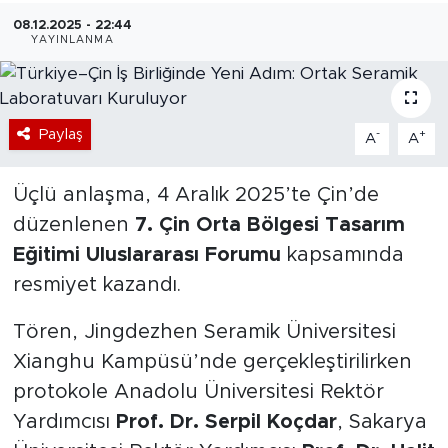
08.12.2025 - 22:44
Bölge
YAYINLANMA
Teknoloji
Paylaş
-
+
Magazin
A
A
Dünya
Üçlü anlaşma, 4 Aralık 2025’te Çin’de
düzenlenen
7. Çin Orta Bölgesi Tasarım
Sektör
Eğitimi Uluslararası Forumu
kapsamında
resmiyet kazandı.
Tören, Jingdezhen Seramik Üniversitesi
Xianghu Kampüsü’nde gerçekleştirilirken
protokole Anadolu Üniversitesi Rektör
Yardımcısı
Prof. Dr. Serpil Koçdar
, Sakarya