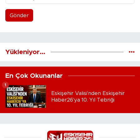
Gönder
Yükleniyor...
En Çok Okunanlar
1
Eskişehir Valisi'nden Eskişehir
Haber26'ya 10. Yıl Tebriği