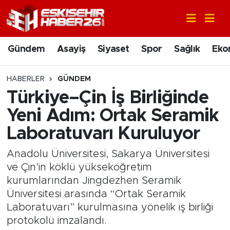
Gündem
Nöbetçi Eczaneler
Gündem
Asayiş
Siyaset
Spor
Sağlık
Eko
Asayiş
Hava Durumu
HABERLER
GÜNDEM
Siyaset
Trafik Durumu
Türkiye–Çin İş Birliğinde
Yeni Adım: Ortak Seramik
Spor
Süper Lig Puan Durumu ve Fikstür
Laboratuvarı Kuruluyor
Sağlık
Tüm Manşetler
Anadolu Üniversitesi, Sakarya Üniversitesi
ve Çin’in köklü yükseköğretim
Ekonomi
Son Dakika Haberleri
kurumlarından Jingdezhen Seramik
Üniversitesi arasında “Ortak Seramik
Eğitim
Haber Arşivi
Laboratuvarı” kurulmasına yönelik iş birliği
protokolü imzalandı.
Sanat