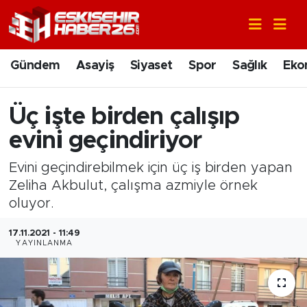
Gündem
Nöbetçi Eczaneler
Gündem
Asayiş
Siyaset
Spor
Sağlık
Eko
Asayiş
Hava Durumu
Üç işte birden çalışıp
Siyaset
Trafik Durumu
evini geçindiriyor
Spor
Süper Lig Puan Durumu ve Fikstür
Evini geçindirebilmek için üç iş birden yapan
Zeliha Akbulut, çalışma azmiyle örnek
Sağlık
Tüm Manşetler
oluyor.
Ekonomi
Son Dakika Haberleri
17.11.2021 - 11:49
YAYINLANMA
Eğitim
Haber Arşivi
Sanat