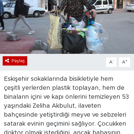
Bölge
Teknoloji
Magazin
Dünya
Paylaş
-
+
A
A
Sektör
Eskişehir sokaklarında bisikletiyle hem
çeşitli yerlerden plastik toplayan, hem de
binaların içini ve kapı önlerini temizleyen 53
yaşındaki Zeliha Akbulut, ilaveten
bahçesinde yetiştirdiği meyve ve sebzeleri
satarak evinin geçimini sağlıyor. Çocukken
doktor olmak istediğini, ancak babasının